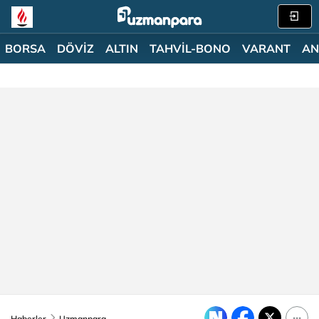
BORSA
DÖVİZ
ALTIN
TAHVİL-BONO
VARANT
AN
Haberler
Uzmanpara