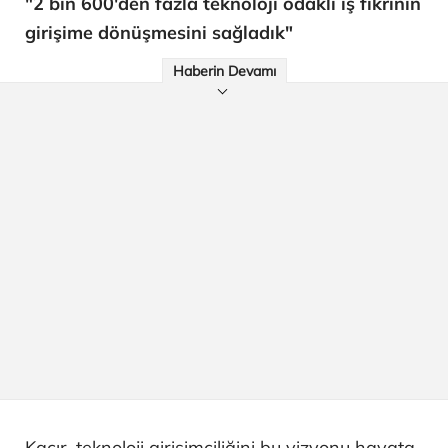
"2 bin 600'den fazla teknoloji odaklı iş fikrinin
girişime dönüşmesini sağladık"
Haberin Devamı
Kacır, teknoloji girişimciliğini bu vizyonu hayata