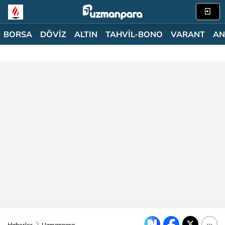
BORSA
DÖVİZ
ALTIN
TAHVİL-BONO
VARANT
AN
Haberler
Uzmanpara