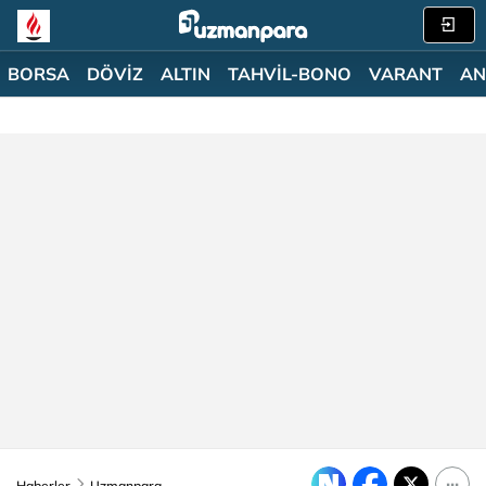
BORSA
DÖVİZ
ALTIN
TAHVİL-BONO
VARANT
AN
Haberler
Uzmanpara