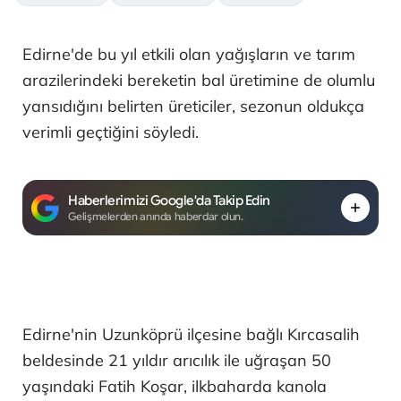
Edirne'de bu yıl etkili olan yağışların ve tarım
arazilerindeki bereketin bal üretimine de olumlu
yansıdığını belirten üreticiler, sezonun oldukça
verimli geçtiğini söyledi.
Haberlerimizi Google'da Takip Edin
Gelişmelerden anında haberdar olun.
Edirne'nin Uzunköprü ilçesine bağlı Kırcasalih
beldesinde 21 yıldır arıcılık ile uğraşan 50
yaşındaki Fatih Koşar, ilkbaharda kanola