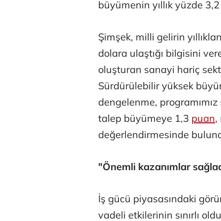
büyümenin yıllık yüzde 3,2 g
Şimşek, milli gelirin yıllıkl
dolara ulaştığı bilgisini ver
oluşturan sanayi hariç sek
Sürdürülebilir yüksek büyü
dengelenme, programımız sa
Özay Şendi
talep büyümeye 1,3
puan
,
değerlendirmesinde bulun
Tunca Beng
"Önemli kazanımlar sağla
Bizim anket siz
İş gücü piyasasındaki gör
vadeli etkilerinin sınırlı 