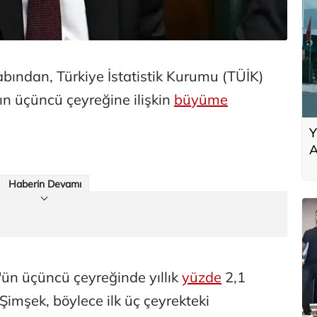
ından, Türkiye İstatistik Kurumu (TÜİK)
ın üçüncü çeyreğine ilişkin
büyüme
Y
A
ç
g
Haberin Devamı
ün üçüncü çeyreğinde yıllık
yüzde
2,1
imşek, böylece ilk üç çeyrekteki