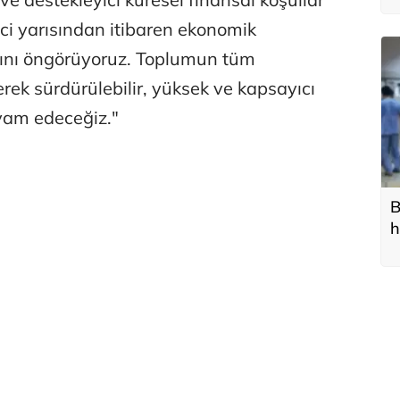
nci yarısından itibaren ekonomik
ını öngörüyoruz. Toplumun tüm
erek sürdürülebilir, yüksek ve kapsayıcı
vam edeceğiz."
B
h
b