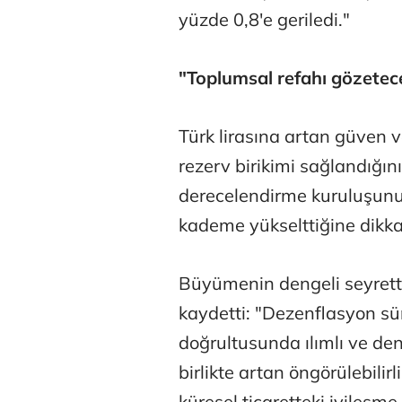
yüzde 0,8'e geriledi."
"Toplumsal refahı gözetec
Türk lirasına artan güven v
rezerv birikimi sağlandığın
derecelendirme kuruluşunun,
kademe yükselttiğine dikkat
Büyümenin dengeli seyrettiğ
kaydetti: "Dezenflasyon s
doğrultusunda ılımlı ve de
birlikte artan öngörülebilir
küresel ticaretteki iyileşme