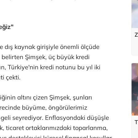
eğiz"
Z
e dış kaynak girişiyle önemli ölçüde
ı belirten Şimşek, üç büyük kredi
 Türkiye'nin kredi notunu bu yıl iki
i çekti.
inin altını çizen Şimşek, şunları
ürecinde büyüme, öngörülerimiz
ngeli seyrediyor. Enflasyondaki düşüşle
T
lik, ticaret ortaklarımızdaki toparlanma,
 ve destekleyici küresel finansal koşullar