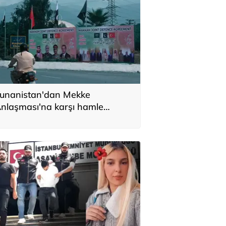
unanistan'dan Mekke
nlaşması'na karşı hamle
ağrısı! 'Derhal harekete
eçilmeli'