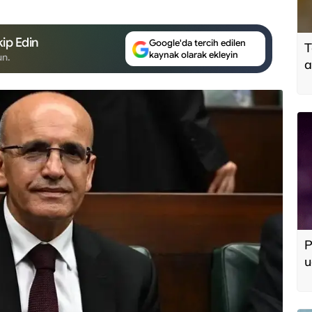
ip Edin
Google'da tercih edilen
T
kaynak olarak ekleyin
un.
a
y
P
u
d