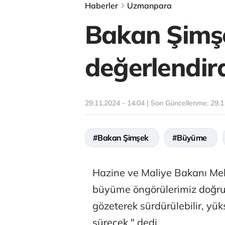
Haberler
Uzmanpara
Bakan Şimş
değerlendir
29.11.2024 - 14:04 | Son Güncellenme:
29.1
#Bakan Şimşek
#Büyüme
Hazine ve Maliye Bakanı Me
büyüme öngörülerimiz doğru
gözeterek sürdürülebilir, yü
sürecek." dedi.