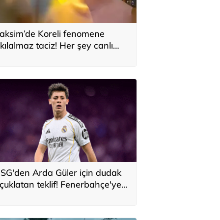
aksim’de Koreli fenomene
kılalmaz taciz! Her şey canlı
ayında yaşandı
SG'den Arda Güler için dudak
çuklatan teklif! Fenerbahçe'ye
ev gelir