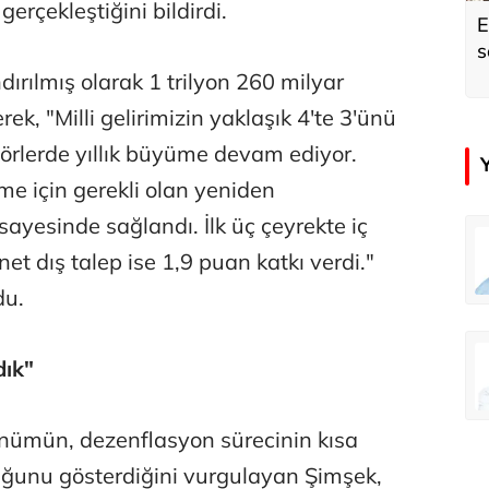
erçekleştiğini bildirdi.
E
s
andırılmış olarak 1 trilyon 260 milyar
erek, "Milli gelirimizin yaklaşık 4'te 3'ünü
törlerde yıllık büyüme devam ediyor.
me için gerekli olan yeniden
yesinde sağlandı. İlk üç çeyrekte iç
r
Özay Şendir
 net dış talep ise 1,9 puan katkı verdi."
Milliyet ve gelişmeleri okumak...
Milliyet ve gelişmeleri okumak...
du.
in
Tunca Bengin
dık"
inkini yener!
Bizim anket sizinkini yener!
ünümün, dezenflasyon sürecinin kısa
olduğunu gösterdiğini vurgulayan Şimşek,