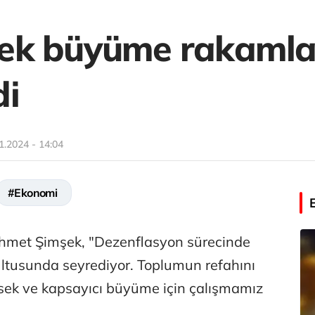
ek büyüme rakamlar
di
1.2024 - 14:04
#Ekonomi
hmet Şimşek, "Dezenflasyon sürecinde
ltusunda seyrediyor. Toplumun refahını
ksek ve kapsayıcı büyüme için çalışmamız