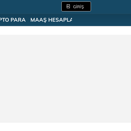
GİRİŞ
PTO PARA
MAAŞ HESAPLAMA
SÖZLÜK