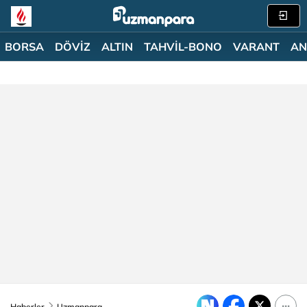
BORSA
DÖVİZ
ALTIN
TAHVİL-BONO
VARANT
AN
Haberler
Uzmanpara