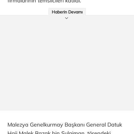
firmalarının temsilcileri katıldı.
Haberin Devamı
Malezya Genelkurmay Başkanı General Datuk
Haji Malek Razak bin Sulaiman, törendeki