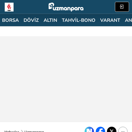
BORSA
DÖVİZ
ALTIN
TAHVİL-BONO
VARANT
AN
Haberler
Uzmanpara