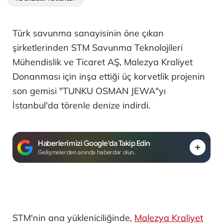
Türk savunma sanayisinin öne çıkan
şirketlerinden STM Savunma Teknolojileri
Mühendislik ve Ticaret AŞ, Malezya Kraliyet
Donanması için inşa ettiği üç korvetlik projenin
son gemisi "TUNKU OSMAN JEWA"yı
İstanbul'da törenle denize indirdi.
Haberlerimizi Google'da Takip Edin
Gelişmelerden anında haberdar olun.
STM'nin ana yükleniciliğinde,
Malezya Kraliyet