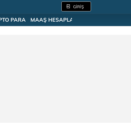
GİRİŞ
PTO PARA
MAAŞ HESAPLAMA
SÖZLÜK