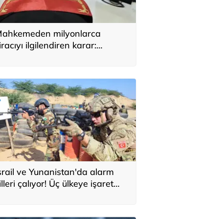
ahkemeden milyonlarca
iracıyı ilgilendiren karar:
YAP’taki tek hareket her şeyi
eğiştirdi
srail ve Yunanistan'da alarm
illeri çalıyor! Üç ülkeye işaret
ttiler: 'Türkiye'den yeni
avunma ekseni, ölümcül ittifak'