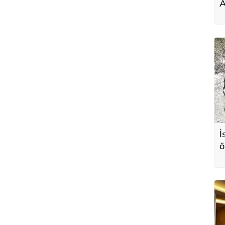
A
İ
ö
c