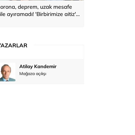
orona, deprem, uzak mesafe
ile ayıramadı! 'Birbirimize aitiz'
ediler: 'En büyük hayalimiz bu'
YAZARLAR
Atilay Kandemir
Özay Şendi
Mağaza açılışı
Abbas Güç
Zafer Şahi