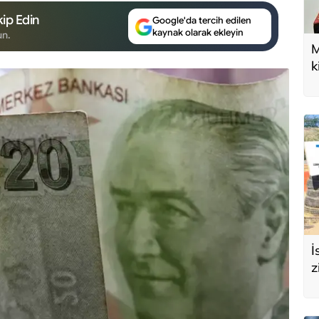
ip Edin
Google'da tercih edilen
kaynak olarak ekleyin
un.
M
k
U
d
İ
z
e
s