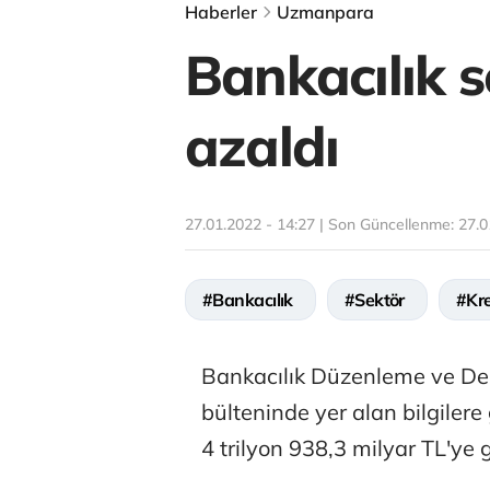
Haberler
Uzmanpara
Bankacılık 
azaldı
27.01.2022 - 14:27 | Son Güncellenme:
27.0
#Bankacılık
#Sektör
#Kr
Bankacılık Düzenleme ve De
bülteninde yer alan bilgilere
4 trilyon 938,3 milyar TL'ye g