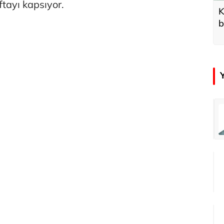
ftayı kapsıyor.
K
b
d
emir
Özay Şendir
Türkiye’nin görünmez başarısı…
Abbas Güçlü
Tercih ve kayıt sıkıntılı geçiyor
Zafer Şahin