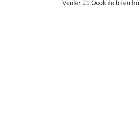
Veriler 21 Ocak ile biten ha
Atilay Kand
Mağaza açılışı