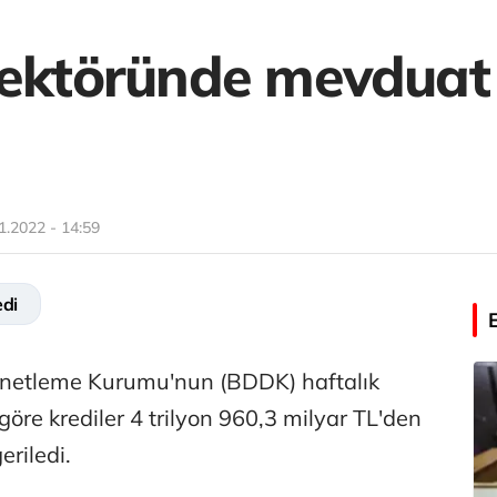
sektöründe mevduat 
1.2022 - 14:59
edi
netleme Kurumu'nun (BDDK) haftalık
 göre krediler 4 trilyon 960,3 milyar TL'den
eriledi.