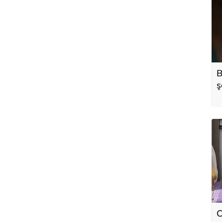
B
ş
d
C