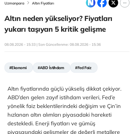
Uzmanpara
Altın Fiyatları
Altın neden yükseliyor? Fiyatları
yukarı taşıyan 5 kritik gelişme
08.08.2026 - 15:33 | Son Güncellenme:
08.08.2026 - 15:36
#Ekonomi
#ABD İstihdam
#Fed Faiz
Altın fiyatlarında güçlü yükseliş dikkat çekiyor.
ABD’den gelen zayıf istihdam verileri, Fed’e
yönelik faiz beklentilerindeki değişim ve Çin’in
hızlanan altın alımları piyasadaki hareketi
destekledi. Enerji fiyatları ve gümüş
piyasasındaki gelişmeler de değerli metallere