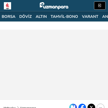
BORSA
DÖVİZ
ALTIN
TAHVİL-BONO
VARANT
AN
Haberler
Uzmanpara