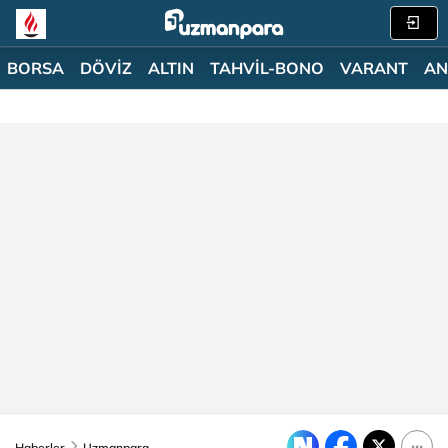
BORSA
DÖVİZ
ALTIN
TAHVİL-BONO
VARANT
AN
Haberler
Uzmanpara