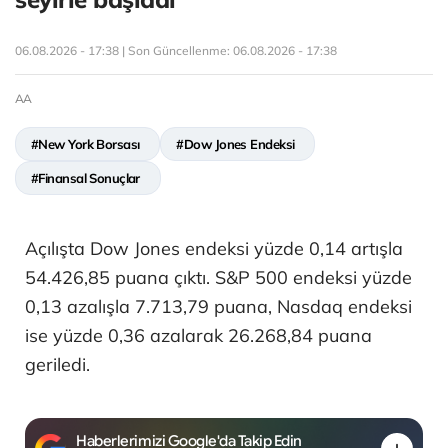
06.08.2026 - 17:38 | Son Güncellenme:
06.08.2026 - 17:38
AA
#New York Borsası
#Dow Jones Endeksi
#Finansal Sonuçlar
Açılışta Dow Jones endeksi yüzde 0,14 artışla
54.426,85 puana çıktı. S&P 500 endeksi yüzde
0,13 azalışla 7.713,79 puana, Nasdaq endeksi
ise yüzde 0,36 azalarak 26.268,84 puana
geriledi.
Haberlerimizi Google'da Takip Edin