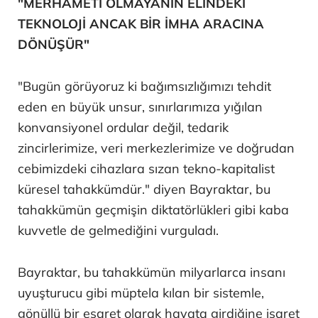
"MERHAMETİ OLMAYANIN ELİNDEKİ
TEKNOLOJİ ANCAK BİR İMHA ARACINA
DÖNÜŞÜR"
"Bugün görüyoruz ki bağımsızlığımızı tehdit
eden en büyük unsur, sınırlarımıza yığılan
konvansiyonel ordular değil, tedarik
zincirlerimize, veri merkezlerimize ve doğrudan
cebimizdeki cihazlara sızan tekno-kapitalist
küresel tahakkümdür." diyen Bayraktar, bu
tahakkümün geçmişin diktatörlükleri gibi kaba
kuvvetle de gelmediğini vurguladı.
Bayraktar, bu tahakkümün milyarlarca insanı
uyuşturucu gibi müptela kılan bir sistemle,
gönüllü bir esaret olarak hayata girdiğine işaret