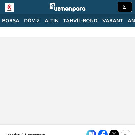
BORSA
DÖVİZ
ALTIN
TAHVİL-BONO
VARANT
AN
Haberler
Uzmanpara