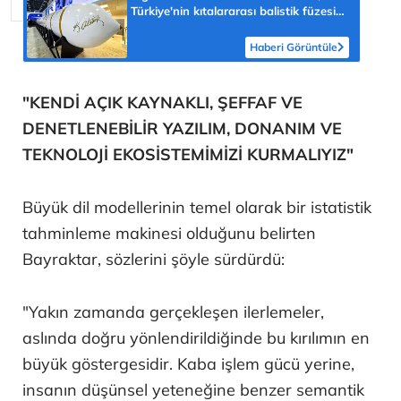
Türkiye'nin kıtalararası balistik füzesi
YILDIRIMHAN'ı yazdı! 'Dünyanın en
büyüklerinden'
Haberi Görüntüle
"KENDİ AÇIK KAYNAKLI, ŞEFFAF VE
DENETLENEBİLİR YAZILIM, DONANIM VE
TEKNOLOJİ EKOSİSTEMİMİZİ KURMALIYIZ"
Büyük dil modellerinin temel olarak bir istatistik
tahminleme makinesi olduğunu belirten
Bayraktar, sözlerini şöyle sürdürdü:
"Yakın zamanda gerçekleşen ilerlemeler,
aslında doğru yönlendirildiğinde bu kırılımın en
büyük göstergesidir. Kaba işlem gücü yerine,
insanın düşünsel yeteneğine benzer semantik