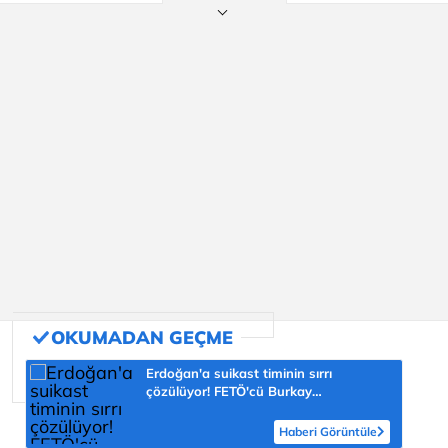
Erdoğan'a suikast timinin sırrı
çözülüyor! FETÖ'cü Burkay
Karatepe'nin itirafı ekipleri harekete
geçirdi
Haberi Görüntüle