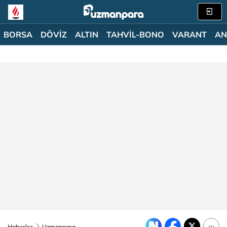
BORSA
DÖVİZ
ALTIN
TAHVİL-BONO
VARANT
AN
Haberler
Uzmanpara