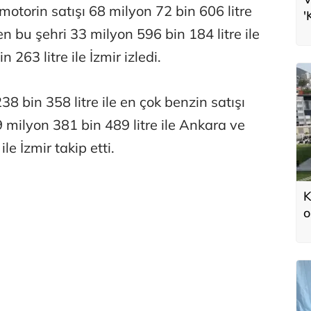
motorin satışı 68 milyon 72 bin 606 litre
'
v
en bu şehri 33 milyon 596 bin 184 litre ile
263 litre ile İzmir izledi.
 bin 358 litre ile en çok benzin satışı
9 milyon 381 bin 489 litre ile Ankara ve
le İzmir takip etti.
K
o
ş