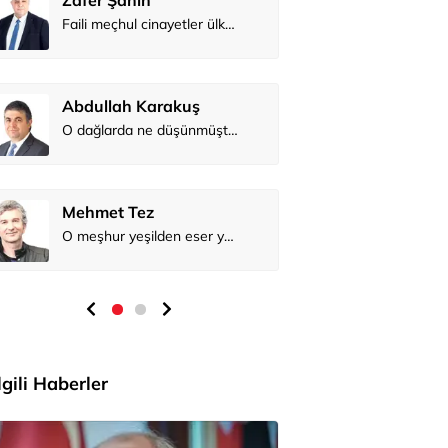
Abdullah 
Mehmet Te
İlgili Haberler