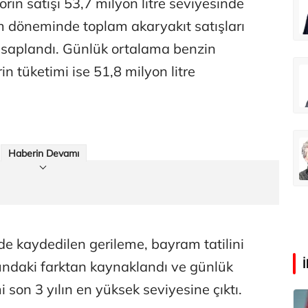
torin satışı 53,7 milyon litre seviyesinde
Faili meçhul cinayetler ülkesine veda
m döneminde toplam akaryakıt satışları
hesaplandı. Günlük ortalama benzin
n tüketimi ise 51,8 milyon litre
Abdullah Karakuş
O dağlarda ne düşünmüştüm?
Mehmet Tez
Haberin Devamı
O meşhur yeşilden eser yok şimdi...
de kaydedilen gerileme, bayram tatilini
daki farktan kaynaklandı ve günlük
 son 3 yılın en yüksek seviyesine çıktı.