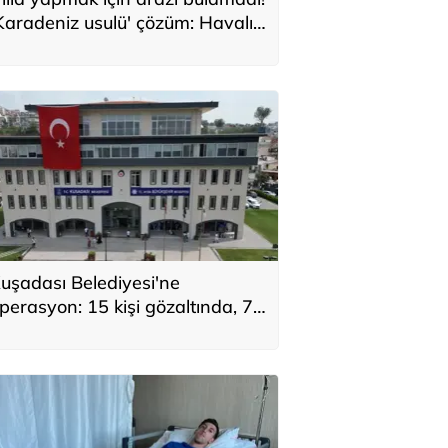
Karadeniz usulü' çözüm: Havalı
e güzel bir evimiz oldu
uşadası Belediyesi'ne
perasyon: 15 kişi gözaltında, 7
üpheli aranıyor