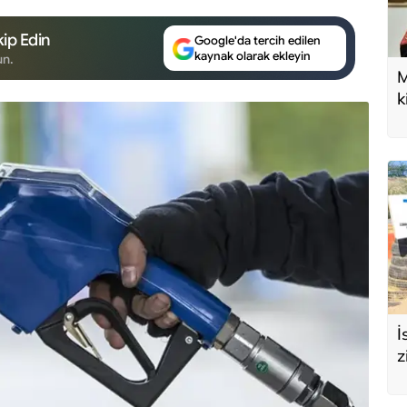
ip Edin
Google'da tercih edilen
kaynak olarak ekleyin
un.
M
k
U
d
İ
z
e
s