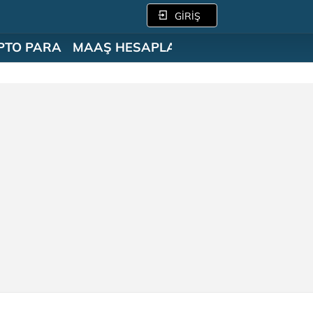
GİRİŞ
PTO PARA
MAAŞ HESAPLAMA
SÖZLÜK