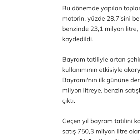
Bu dönemde yapılan toplam
motorin, yüzde 28,7'sini b
benzinde 23,1 milyon litre,
kaydedildi.
Bayram tatiliyle artan şehir
kullanımının etkisiyle akar
Atilay Kand
Bayramı'nın ilk gününe den
Mağaza açılışı
milyon litreye, benzin satış
çıktı.
Geçen yıl bayram tatilini
satış 750,3 milyon litre ol