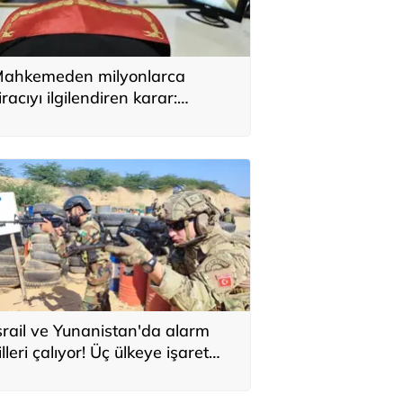
ahkemeden milyonlarca
iracıyı ilgilendiren karar:
YAP’taki tek hareket her şeyi
eğiştirdi
srail ve Yunanistan'da alarm
illeri çalıyor! Üç ülkeye işaret
ttiler: 'Türkiye'den yeni
avunma ekseni, ölümcül ittifak'