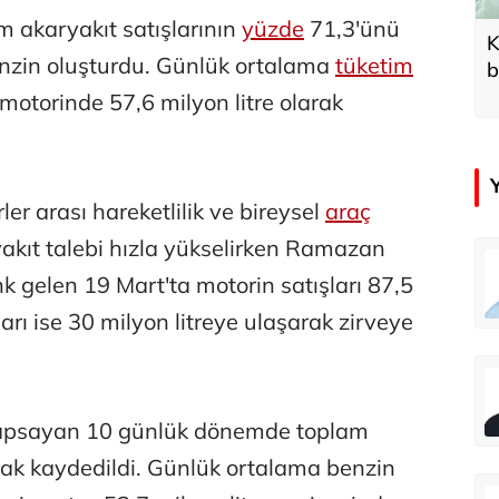
 akaryakıt satışlarının
yüzde
71,3'ünü
K
enzin oluşturdu. Günlük ortalama
tüketim
b
d
 motorinde 57,6 milyon litre olarak
ler arası hareketlilik ve bireysel
araç
yakıt talebi hızla yükselirken Ramazan
emir
Özay Şendir
k gelen 19 Mart'ta motorin satışları 87,5
Türkiye’nin görünmez başarısı…
ları ise 30 milyon litreye ulaşarak zirveye
Abbas Güçlü
Tercih ve kayıt sıkıntılı geçiyor
 kapsayan 10 günlük dönemde toplam
arak kaydedildi. Günlük ortalama benzin
Zafer Şahin