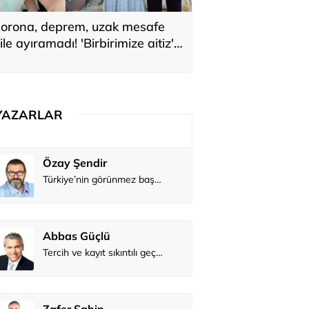
orona, deprem, uzak mesafe
ile ayıramadı! 'Birbirimize aitiz'
ediler: 'En büyük hayalimiz bu'
YAZARLAR
Atilay Kandemir
Özay Şendi
Mağaza açılışı
Abbas Güç
Zafer Şahi