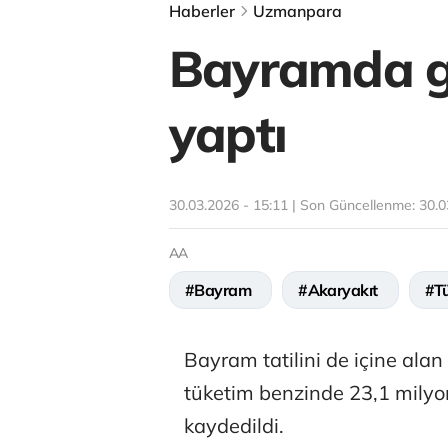
Haberler
Uzmanpara
Bayramda gü
yaptı
30.03.2026 - 15:11 | Son Güncellenme:
30.0
AA
#Bayram
#Akaryakıt
#T
Bayram tatilini de içine al
tüketim benzinde 23,1 milyon 
kaydedildi.