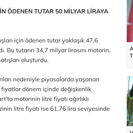
ÇİN ÖDENEN TUTAR 50 MİLYAR LİRAYA
ışları için ödenen tutar yaklaşık 47,6
A
ı. Bu tutarın 34,7 milyar lirasını motorin,
T
satışları oluşturdu.
t
k
dırıları nedeniyle piyasalarda yaşanan
fiyatlar dönem içinde değişkenlik
ta motorinin litre fiyatı ağırlıklı
nin litre fiyatı ise 61,76 lira seviyesinde
V