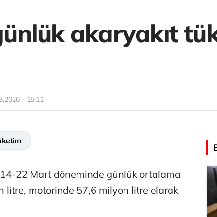
nlük akaryakıt tüke
3.2026 - 15:11
üketim
an 14-22 Mart döneminde günlük ortalama
litre, motorinde 57,6 milyon litre olarak