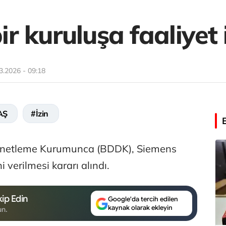
 kuruluşa faaliyet 
3.2026 - 09:18
AŞ
#İzin
enetleme Kurumunca (BDDK), Siemens
 verilmesi kararı alındı.
ip Edin
Google'da tercih edilen
kaynak olarak ekleyin
un.