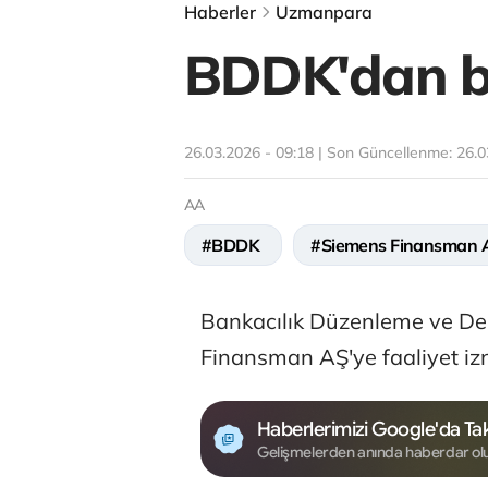
Haberler
Uzmanpara
BDDK'dan bir
26.03.2026 - 09:18 | Son Güncellenme:
26.0
AA
#BDDK
#Siemens Finansman 
Bankacılık Düzenleme ve D
Finansman AŞ'ye faaliyet izni
Haberlerimizi Google'da Tak
Gelişmelerden anında haberdar ol