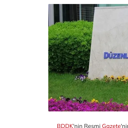
BDDK
'nin Resmi
Gazete
'n