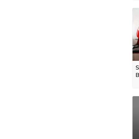
h
S
B
h