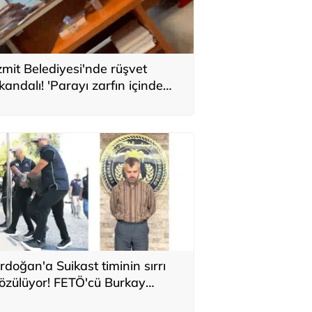
zmit Belediyesi'nde rüşvet
kandalı! 'Parayı zarfın içinde
olaba bıraktım'
rdoğan'a Suikast timinin sırrı
özülüyor! FETÖ'cü Burkay
aratepe'nin itirafı ekipleri