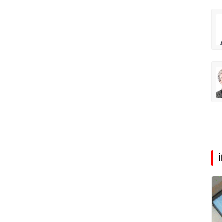
Abdullah Karakuş
O dağlarda ne düşünmüştüm?
Mehmet Tez
O meşhur yeşilden eser yok şimdi...