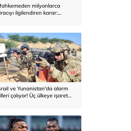
ahkemeden milyonlarca
iracıyı ilgilendiren karar:
YAP’taki tek hareket her şeyi
eğiştirdi
srail ve Yunanistan'da alarm
illeri çalıyor! Üç ülkeye işaret
ttiler: 'Türkiye'den yeni
avunma ekseni, ölümcül ittifak'