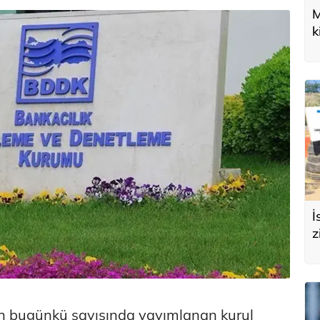
M
k
U
d
İ
z
e
s
in bugünkü sayısında yayımlanan kurul