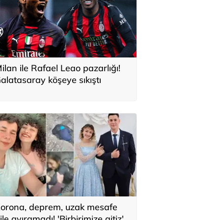
ilan ile Rafael Leao pazarlığı!
alatasaray köşeye sıkıştı
orona, deprem, uzak mesafe
ile ayıramadı! 'Birbirimize aitiz'