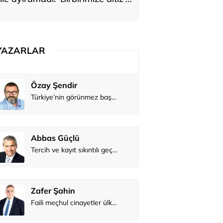
ediler: 'En büyük hayalimiz bu'
YAZARLAR
Atilay Kandemir
Özay Şendi
Mağaza açılışı
Abbas Güç
Zafer Şahi