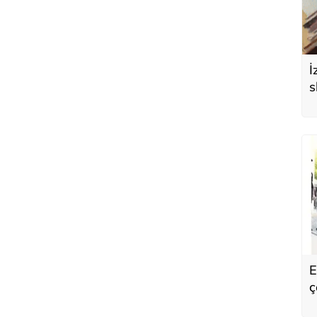
İ
s
d
E
ç
K