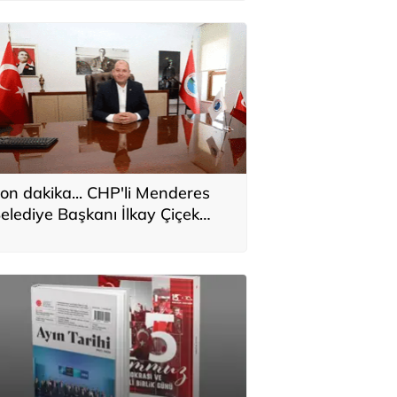
arekete geçirdi
on dakika... CHP'li Menderes
elediye Başkanı İlkay Çiçek
akkında kesin ihraç talebi