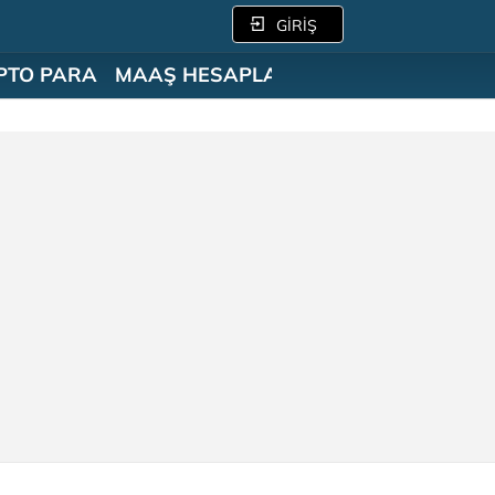
GİRİŞ
PTO PARA
MAAŞ HESAPLAMA
SÖZLÜK