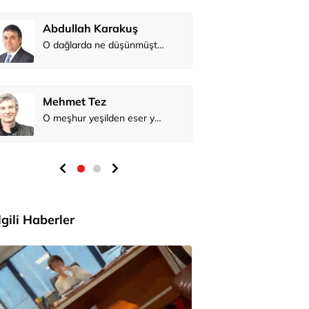
Abdullah 
Mehmet Te
İlgili Haberler