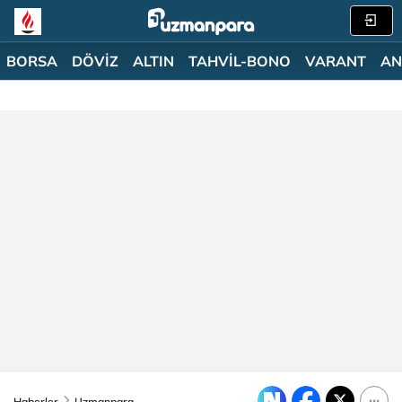
BORSA
DÖVİZ
ALTIN
TAHVİL-BONO
VARANT
AN
Haberler
Uzmanpara