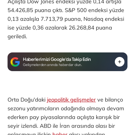
Açılışta Dow Jones endeksi yüzde 0,14 artışla
54.426,85 puana çıktı. S&P 500 endeksi yüzde
0,13 azalışla 7.713,79 puana, Nasdaq endeksi
ise yüzde 0,36 azalarak 26.268,84 puana
geriledi.
Haberlerimizi Google'da Takip Edin
Gelişmelerden anında haberdar olun.
Orta Doğu'daki
jeopolitik gelişmeler
ve bilanço
sezonu yatırımcıların odağında olmaya devam
ederken pay piyasalarında açılışta karışık bir
seyir izlendi. ABD ile İran arasında olası bir
anlaşmaya ilişkin
haber
akışı yakından