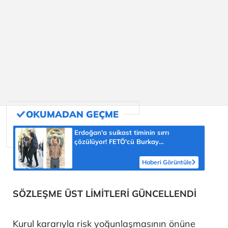
Erdoğan'a suikast timinin sırrı
çözülüyor! FETÖ'cü Burkay
Karatepe'nin itirafı ekipleri harekete
geçirdi
Haberi Görüntüle
SÖZLEŞME ÜST LİMİTLERİ GÜNCELLENDİ
Kurul kararıyla risk yoğunlaşmasının önüne