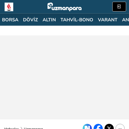
BORSA
DÖVİZ
ALTIN
TAHVİL-BONO
VARANT
AN
Haberler
Uzmanpara