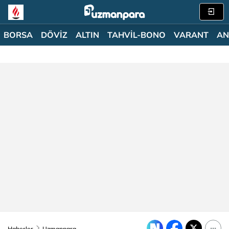
BORSA
DÖVİZ
ALTIN
TAHVİL-BONO
VARANT
AN
Haberler
Uzmanpara