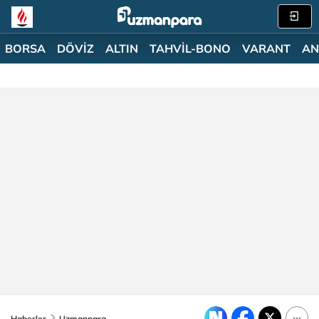
BORSA
DÖVİZ
ALTIN
TAHVİL-BONO
VARANT
AN
Haberler
Uzmanpara