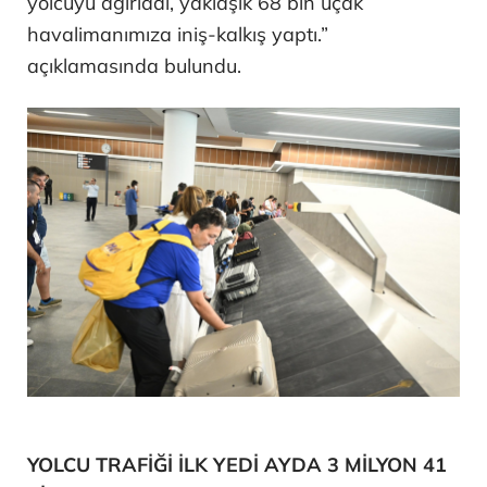
yolcuyu ağırladı, yaklaşık 68 bin uçak
havalimanımıza iniş-kalkış yaptı.”
açıklamasında bulundu.
YOLCU TRAFİĞİ İLK YEDİ AYDA 3 MİLYON 41