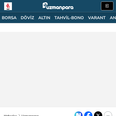
BORSA
DÖVİZ
ALTIN
TAHVİL-BONO
VARANT
AN
Haberler
Uzmanpara