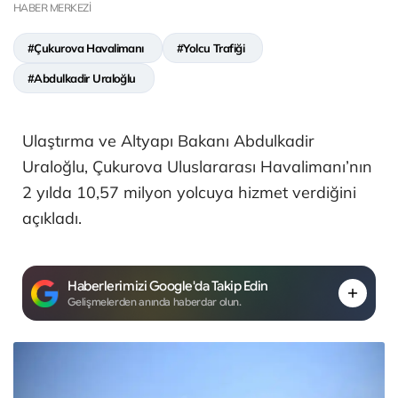
HABER MERKEZİ
#Çukurova Havalimanı
#Yolcu Trafiği
#Abdulkadir Uraloğlu
Ulaştırma ve Altyapı Bakanı Abdulkadir
Uraloğlu, Çukurova Uluslararası Havalimanı’nın
2 yılda 10,57 milyon yolcuya hizmet verdiğini
açıkladı.
Haberlerimizi Google'da Takip Edin
Gelişmelerden anında haberdar olun.