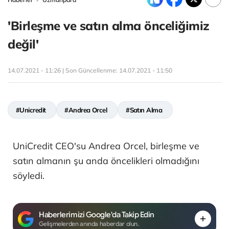
'Birleşme ve satın alma önceliğimiz
değil'
14.07.2021 - 11:26 | Son Güncellenme:
14.07.2021 - 11:50
#Unicredit
#Andrea Orcel
#Satın Alma
UniCredit CEO'su Andrea Orcel, birleşme ve
satın almanın şu anda öncelikleri olmadığını
söyledi.
Haberlerimizi Google'da Takip Edin
Gelişmelerden anında haberdar olun.