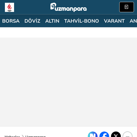
BORSA
DÖVİZ
ALTIN
TAHVİL-BONO
VARANT
AN
Haberler
Uzmanpara