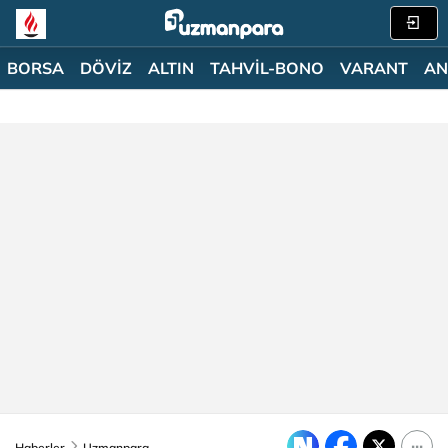
BORSA
DÖVİZ
ALTIN
TAHVİL-BONO
VARANT
AN
Haberler
Uzmanpara