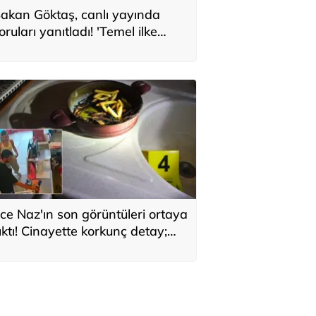
akan Göktaş, canlı yayında
oruları yanıtladı! 'Temel ilke
larak yasada gözetildi'
ce Naz'ın son görüntüleri ortaya
ıktı! Cinayette korkunç detay;
aç telleri tencerede bulundu