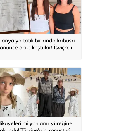
lanya'ya tatili bir anda kabusa
önünce acile koştular! İsviçreli
uristlere 71 bin TL'lik serum şoku
ikayeleri milyonların yüreğine
okundu! Türkiye'nin konuştuğu