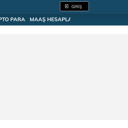
GİRİŞ
PTO PARA
MAAŞ HESAPLAMA
SÖZLÜK