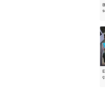
B
s
o
E
ç
s