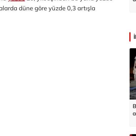
a
ralarda düne göre yüzde 0,3 artışla
B
a