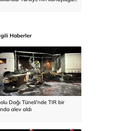
ile Anıtkabir'i ziyaret etti
İlgili Haberler
olu Dağı Tüneli'nde TIR bir
nda alev aldı