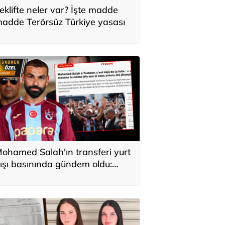
eklifte neler var? İşte madde
adde Terörsüz Türkiye yasası
ohamed Salah'ın transferi yurt
ışı basınında gündem oldu:
ürkiye'de kahraman gibi
arşılandı