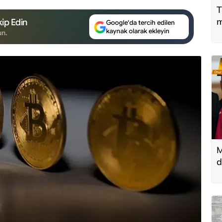
T
m
ip Edin
Google'da tercih edilen
kaynak olarak ekleyin
un.
M
d
T
k