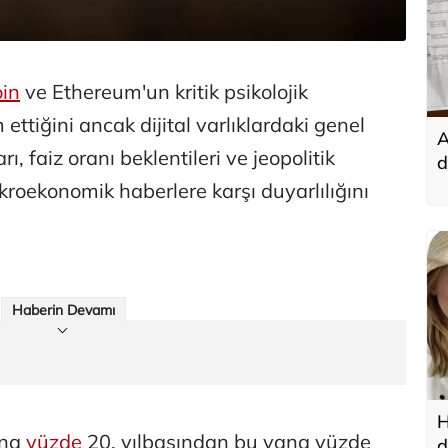
oin
ve Ethereum'un kritik psikolojik
ttiğini ancak dijital varlıklardaki genel
A
ı, faiz oranı beklentileri ve jeopolitik
d
t
roekonomik haberlere karşı duyarlılığını
Haberin Devamı
H
ana
yüzde
20, yılbaşından bu yana yüzde
d