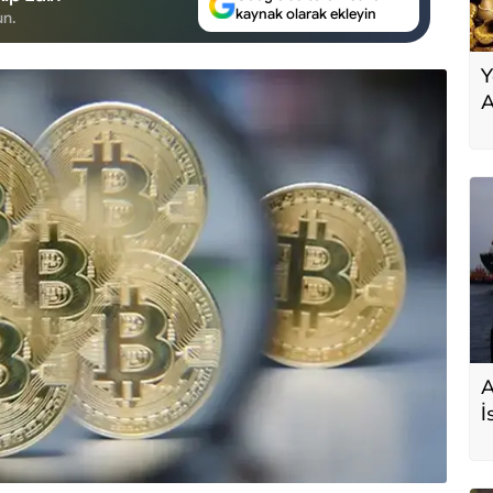
kaynak olarak ekleyin
un.
Y
A
A
İ
s
D