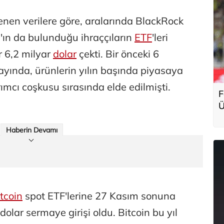
nen verilere göre, aralarında BlackRock
s'ın da bulunduğu ihraççıların
ETF
'leri
 6,2 milyar
dolar
çekti. Bir önceki 6
 ayında, ürünlerin yılın başında piyasaya
mcı coşkusu sırasında elde edilmişti.
F
Ü
g
Haberin Devamı
tcoin
spot ETF'lerine 27 Kasım sonuna
olar sermaye girişi oldu. Bitcoin bu yıl