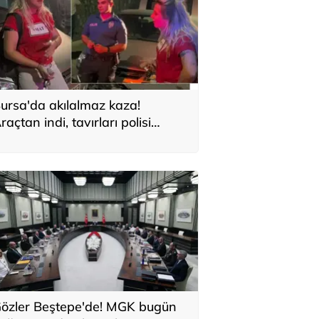
ursa'da akılalmaz kaza!
raçtan indi, tavırları polisi
ileden çıkardı: Burada köy
anmış
özler Beştepe'de! MGK bugün