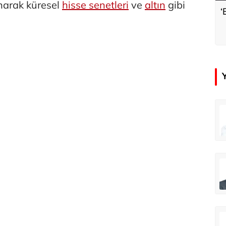
anarak küresel
hisse senetleri
ve
altın
gibi
‘
çer
Tunca Bengin
Futbol Federasyonu İzmirspor’u dinler mi?
MİT’den CIA’ye de mesaj...
ahmut Özer
Hakkı Öcal
İnsan-ı Kâmilden Erdemli Şehre: İslam Düşüncesinde Adalet-II
Amerika Avrupa’yı geri kazanabilir mi?
Ali Eyüboğlu