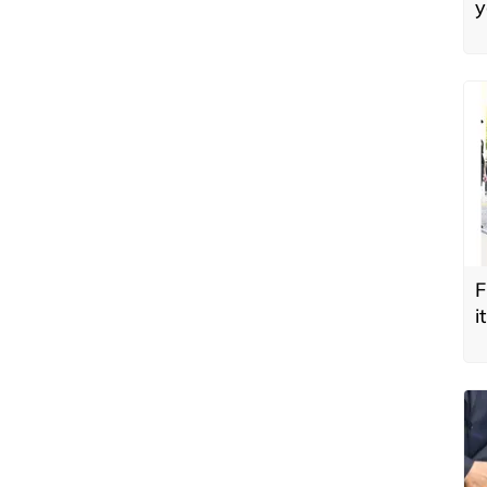
y
F
i