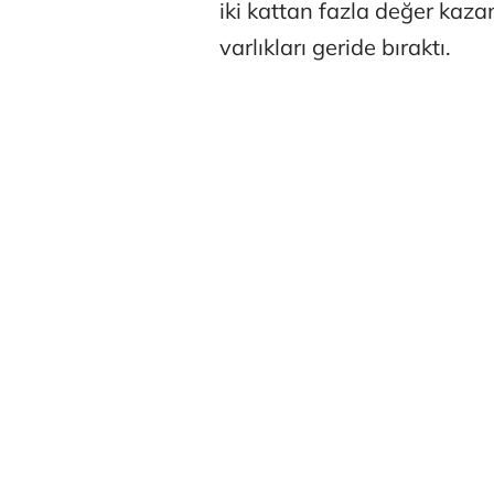
iki kattan fazla değer kaz
varlıkları geride bıraktı.
Osman Gen
Prof. Dr. M