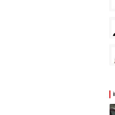
Aşk yok, ama suç itirafı var!
Eren Aka
‘Google fişi çekerse satış biter!’
Çağdaş Ertuna
Guggenheim Abu Dhabi şehri nasıl değiştirecek?