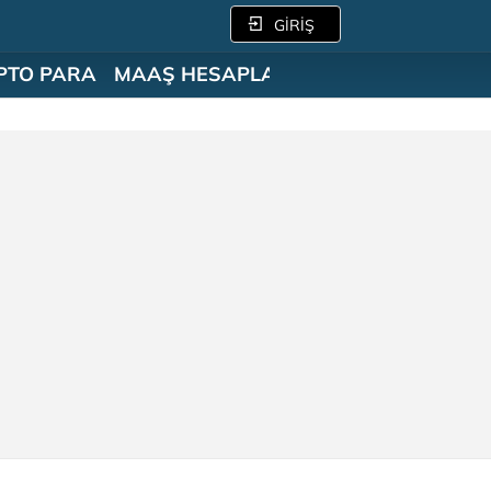
GİRİŞ
PTO PARA
MAAŞ HESAPLAMA
SÖZLÜK