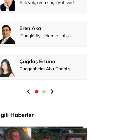
Aşk yok, ama s
Eren Aka
Çağdaş Er
İlgili Haberler