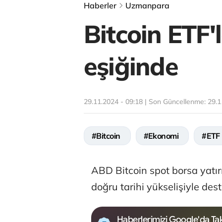
Haberler
Uzmanpara
Bitcoin ETF'l
eşiğinde
29.11.2024 - 09:18 | Son Güncellenme:
29.1
#Bitcoin
#Ekonomi
#ETF
ABD Bitcoin spot borsa yatırı
doğru tarihi yükselişiyle dest
Haberlerimizi Google'da Tak