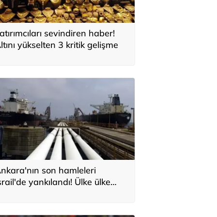
atırımcıları sevindiren haber!
ltını yükselten 3 kritik gelişme
nkara'nın son hamleleri
srail'de yankılandı! Ülke ülke
ıraladılar: 'Türkiye'nin Orta
oğu planı'