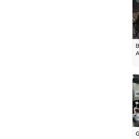
B
A
ç
y
G