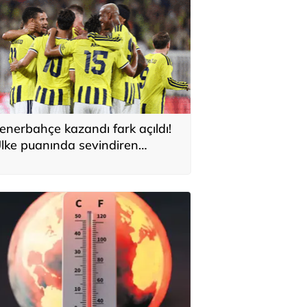
enerbahçe kazandı fark açıldı!
lke puanında sevindiren
elişme