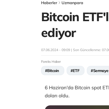
Haberler
Uzmanpara
Bitcoin ETF'
ediyor
07.06.2024 - 09:09 | Son Güncellenme:
07.0
Foreks Haber
#Bitcoin
#ETF
#Sermaye
6 Haziran'da Bitcoin spot ET
doları oldu.