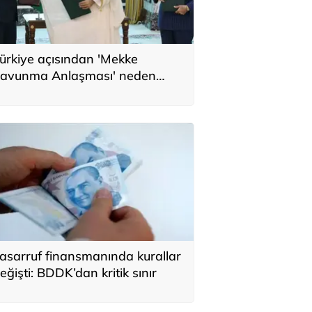
ürkiye açısından 'Mekke
avunma Anlaşması' neden
nemli? Üç ülkenin birbirini
amamlayan tarafı
asarruf finansmanında kurallar
eğişti: BDDK’dan kritik sınır