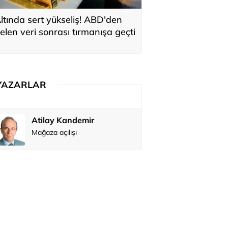
ltında sert yükseliş! ABD'den
elen veri sonrası tırmanışa geçti
YAZARLAR
Atilay Kandemir
Özay Şendi
Mağaza açılışı
Abbas Güç
Zafer Şahi