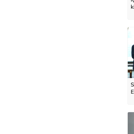
k
S
E
A
ü