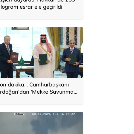
ilogram esrar ele geçirildi
on dakika... Cumhurbaşkanı
rdoğan'dan 'Mekke Savunma
nlaşması' açıklaması: Hiçbir
lkeyi hedef almıyor