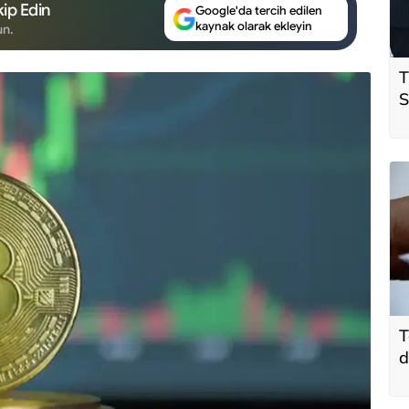
ip Edin
Google'da tercih edilen
kaynak olarak ekleyin
un.
T
S
ö
t
T
d