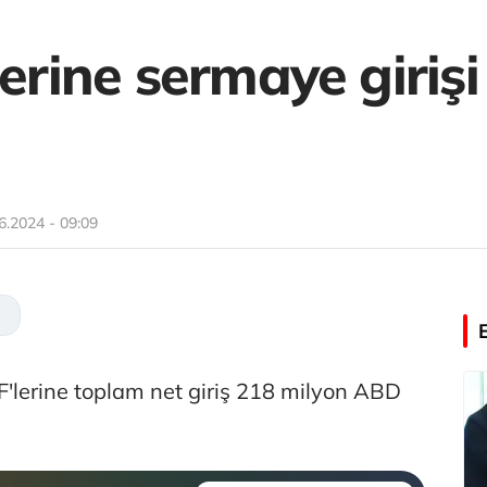
lerine sermaye giri
6.2024 - 09:09
F'lerine toplam net giriş 218 milyon ABD