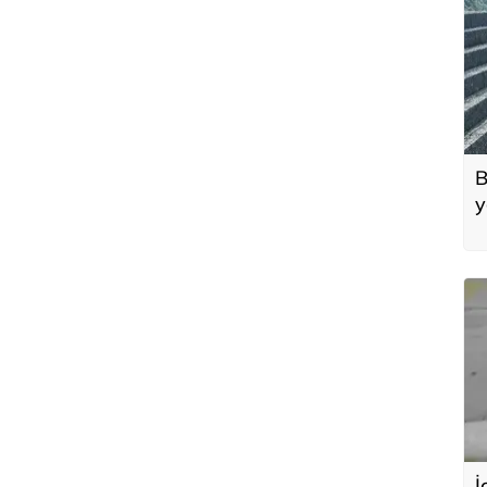
B
y
d
İ