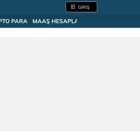
GİRİŞ
PTO PARA
MAAŞ HESAPLAMA
SÖZLÜK