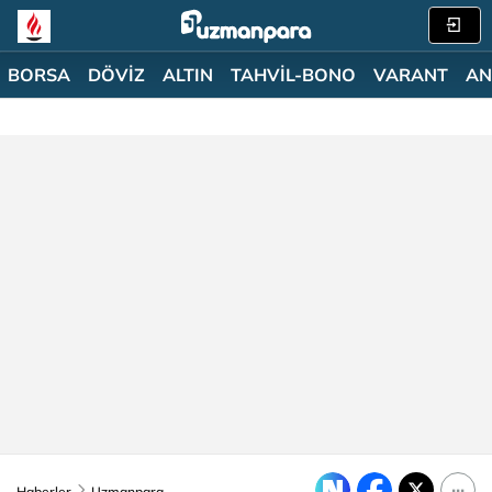
BORSA
DÖVİZ
ALTIN
TAHVİL-BONO
VARANT
AN
Haberler
Uzmanpara