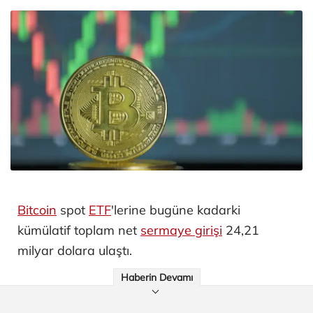
Bitcoin
spot
ETF
'lerine bugüne kadarki
kümülatif toplam net
sermaye girişi
24,21
milyar dolara ulaştı.
Haberin Devamı