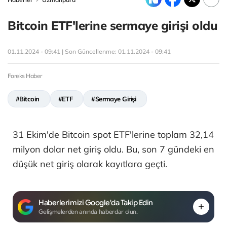
Bitcoin ETF'lerine sermaye girişi oldu
01.11.2024 - 09:41 | Son Güncellenme:
01.11.2024 - 09:41
Foreks Haber
#Bitcoin
#ETF
#Sermaye Girişi
31 Ekim'de Bitcoin spot ETF'lerine toplam 32,14
milyon dolar net giriş oldu. Bu, son 7 gündeki en
düşük net giriş olarak kayıtlara geçti.
Haberlerimizi Google'da Takip Edin
Gelişmelerden anında haberdar olun.