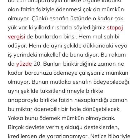
borcun anaparasıyla birlikte o güne kadarki
olan faizin faiziyle ödenmesi çok da mümkün
olmuyor. Çünkü esnafın üstünde o kadar çok
yük var ki yıllardır ısrarla söylediğimiz
stopaj
vergisi
de bunlardan birisi. Hem mal sahibi
ödüyor. Hem de aynı şekilde dükkandaki veya
iş yerindeki mükellef de bunu diyor. Bu rakam
da
yüzde
20. Bunları biriktirdiğiniz zaman ne
kadar borcunuzu ödemeye çalışsanız mümkün
olmuyor. Bunun mutlaka esnafın ödeyebileceği
aynı şekilde taksitlendirmeyle birlikte
anaparayla birlikte faizin hesaplandığı zaman
bu miktar ödenebilir bir hale dönüşebilecek.
Yoksa bunu ödemek mümkün olmayacak.
Birçok devlete vermiş olduğu desteklerden,
kredilerden de yararlanamıyor. Netice itibariyle