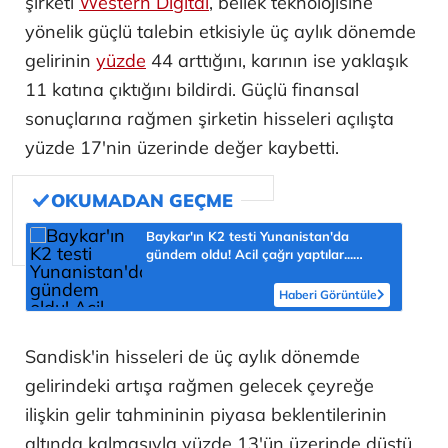
şirketi
Western Digital
, bellek teknolojisine
yönelik güçlü talebin etkisiyle üç aylık dönemde
gelirinin
yüzde
44 arttığını, karının ise yaklaşık
11 katına çıktığını bildirdi. Güçlü finansal
sonuçlarına rağmen şirketin hisseleri açılışta
yüzde 17'nin üzerinde değer kaybetti.
Baykar'ın K2 testi Yunanistan'da
gündem oldu! Acil çağrı yaptılar...
'Topraklarımızdaki hedeflere ulaşabilir'
Haberi Görüntüle
Sandisk'in hisseleri de üç aylık dönemde
gelirindeki artışa rağmen gelecek çeyreğe
ilişkin gelir tahmininin piyasa beklentilerinin
altında kalmasıyla yüzde 13'ün üzerinde düştü.