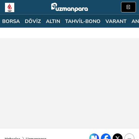
BORSA
DÖVİZ
ALTIN
TAHVİL-BONO
VARANT
AN
Haberler
Uzmanpara