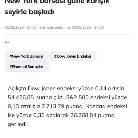
New York borsası güne karışık
seyirle başladı
06.08.2026 - 17:38 | Son Güncellenme:
06.08.2026 - 17:38
AA
#New York Borsası
#Dow Jones Endeksi
#Finansal Sonuçlar
Açılışta Dow Jones endeksi yüzde 0,14 artışla
54.426,85 puana çıktı. S&P 500 endeksi yüzde
0,13 azalışla 7.713,79 puana, Nasdaq endeksi
ise yüzde 0,36 azalarak 26.268,84 puana
geriledi.