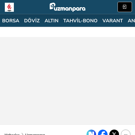
BORSA
DÖVİZ
ALTIN
TAHVİL-BONO
VARANT
AN
Haberler
Uzmanpara