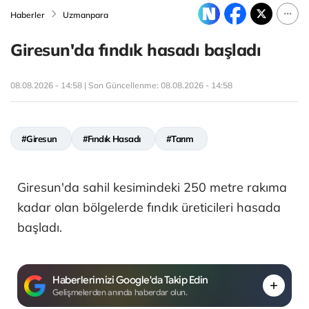
Haberler
Uzmanpara
Giresun'da fındık hasadı başladı
08.08.2026 - 14:58 | Son Güncellenme:
08.08.2026 - 14:58
#Giresun
#Fındık Hasadı
#Tarım
Giresun'da sahil kesimindeki 250 metre rakıma
kadar olan bölgelerde fındık üreticileri hasada
başladı.
Haberlerimizi Google'da Takip Edin
Gelişmelerden anında haberdar olun.