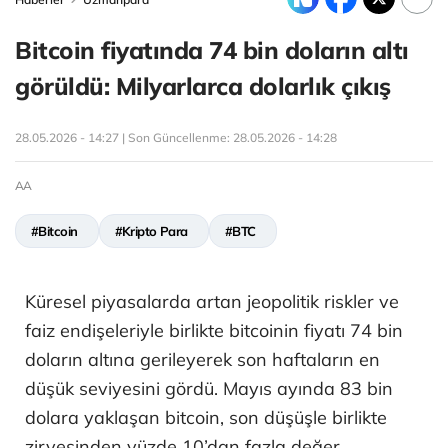
Bitcoin fiyatında 74 bin doların altı
görüldü: Milyarlarca dolarlık çıkış
28.05.2026 - 14:27 | Son Güncellenme:
28.05.2026 - 14:28
AA
#Bitcoin
#Kripto Para
#BTC
Küresel piyasalarda artan jeopolitik riskler ve
faiz endişeleriyle birlikte bitcoinin fiyatı 74 bin
doların altına gerileyerek son haftaların en
düşük seviyesini gördü. Mayıs ayında 83 bin
dolara yaklaşan bitcoin, son düşüşle birlikte
zirvesinden yüzde 10’dan fazla değer