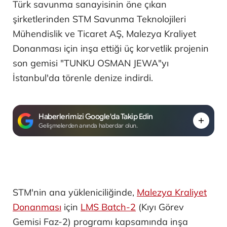
Türk savunma sanayisinin öne çıkan
şirketlerinden STM Savunma Teknolojileri
Mühendislik ve Ticaret AŞ, Malezya Kraliyet
Donanması için inşa ettiği üç korvetlik projenin
son gemisi "TUNKU OSMAN JEWA"yı
İstanbul'da törenle denize indirdi.
Haberlerimizi Google'da Takip Edin
Gelişmelerden anında haberdar olun.
STM'nin ana yükleniciliğinde,
Malezya Kraliyet
Donanması
için
LMS Batch-2
(Kıyı Görev
Gemisi Faz-2) programı kapsamında inşa