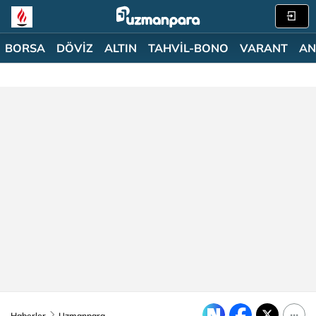
BORSA
DÖVİZ
ALTIN
TAHVİL-BONO
VARANT
AN
Haberler
Uzmanpara