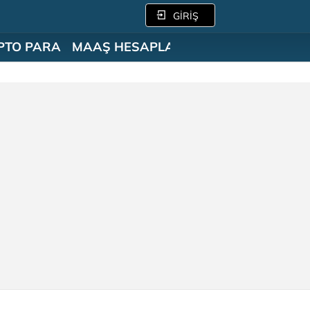
GİRİŞ
PTO PARA
MAAŞ HESAPLAMA
SÖZLÜK