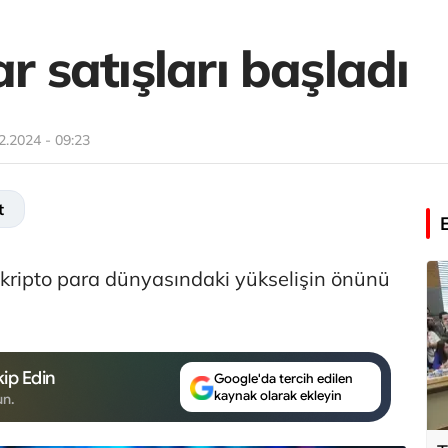
ar satışları başladı
2.2024 - 09:23
t
ı kripto para dünyasındaki yükselişin önünü
ip Edin
Google'da tercih edilen
kaynak olarak ekleyin
un.