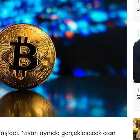
T
o
T
S
ö
t
aşladı. Nisan ayında gerçekleşecek olan