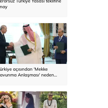
erörsüz Türkiye Yasası teklifine
nay
ürkiye açısından 'Mekke
avunma Anlaşması' neden
nemli? Üç ülkenin birbirini
amamlayan tarafı