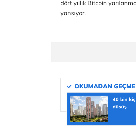
dört yıllık Bitcoin yarılanma
yansıyor.
40 bin kiş
düşüş