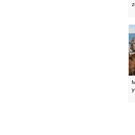
z
o
t
M
y
m
y