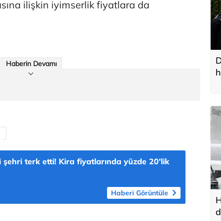
sına ilişkin iyimserlik fiyatlara da
D
Haberin Devamı
h
i şehri terk etti! Kira fiyatlarında yüzde 20'lik
Haberi Görüntüle
H
d