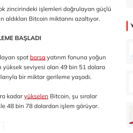
u
k zincirindeki işlemleri doğrulayan güçlü
in aldıkları Bitcoin miktarını azaltıyor.
LEME BAŞLADI
in
Tunca Bengin
O timsahlar sizi yemeli aslında!...
O timsahlar sizi yemeli aslında!...
şlayan spot
borsa
yatırım fonuna yoğun
 en yüksek seviyesi olan 49 bin 51 dolara
larıyla bir miktar gerileme yaşadı.
u
Ali Eyüboğlu
Ahbap’a bağışları kayıp ünlüler var
Ahbap’a bağışları kayıp ünlüler var
ara kadar
yükselen
Bitcoin, şu sıralar
e 48 bin 78 dolardan işlem görüyor.
oğlu
Deniz Kilislioğlu
lü
Hürmüz formülü