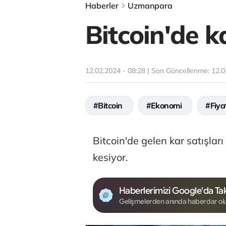
Haberler
Uzmanpara
Bitcoin'de k
12.02.2024 - 08:28 | Son Güncellenme:
12.0
#Bitcoin
#Ekonomi
#Fiya
Bitcoin'de gelen kar satışlar
kesiyor.
Haberlerimizi Google'da Tak
Gelişmelerden anında haberdar ol