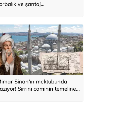
orbalık ve şantaj
perasyonunda 2 zanlı
utuklandı
imar Sinan’ın mektubunda
azıyor! Sırrını caminin temeline
i sakladı: 'Kıyamete kadar
ıkılmaz'