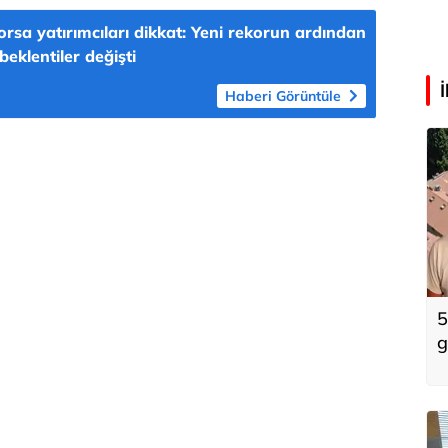
orsa yatırımcıları dikkat: Yeni rekorun ardından
eklentiler değişti
Haberi Görüntüle
5
g
k