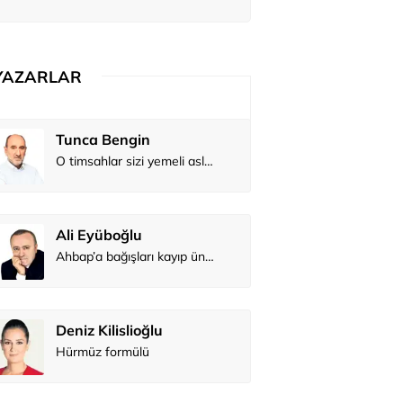
yardı
YAZARLAR
Tunca Bengin
O timsahlar sizi yemeli aslında!...
Ali Eyüboğlu
Ahbap’a bağışları kayıp ünlüler var
Deniz Kilislioğlu
Hürmüz formülü