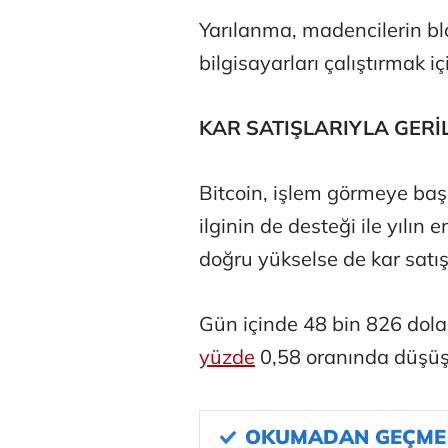
Yarılanma, madencilerin blo
bilgisayarları çalıştırmak iç
KAR SATIŞLARIYLA GERİ
Tunca Beng
Bitcoin, işlem görmeye ba
ilginin de desteği ile yılın
doğru yükselse de kar satış
Ali Eyüboğl
Gün içinde 48 bin 826 dol
yüzde
0,58 oranında düşüşl
Deniz Kilisli
Hürmüz formü