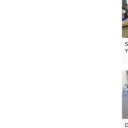
S
Y
D