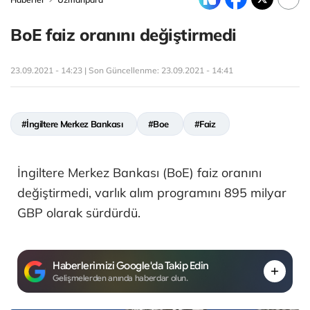
BoE faiz oranını değiştirmedi
23.09.2021 - 14:23 | Son Güncellenme:
23.09.2021 - 14:41
#İngiltere Merkez Bankası
#Boe
#Faiz
İngiltere Merkez Bankası (BoE) faiz oranını
değiştirmedi, varlık alım programını 895 milyar
GBP olarak sürdürdü.
Haberlerimizi Google'da Takip Edin
Gelişmelerden anında haberdar olun.