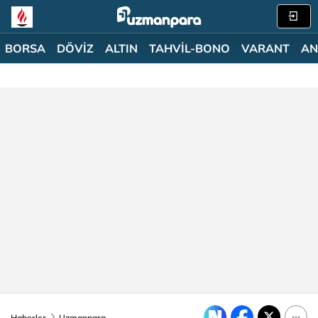
BORSA
DÖVİZ
ALTIN
TAHVİL-BONO
VARANT
AN
Haberler
Uzmanpara