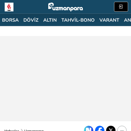
BORSA
DÖVİZ
ALTIN
TAHVİL-BONO
VARANT
AN
Haberler
Uzmanpara