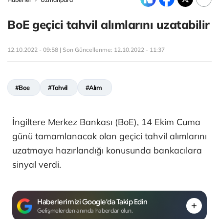
BoE geçici tahvil alımlarını uzatabilir
12.10.2022 - 09:58 | Son Güncellenme:
12.10.2022 - 11:37
#Boe
#Tahvil
#Alım
İngiltere Merkez Bankası (BoE), 14 Ekim Cuma
günü tamamlanacak olan geçici tahvil alımlarını
uzatmaya hazırlandığı konusunda bankacılara
sinyal verdi.
Haberlerimizi Google'da Takip Edin
Gelişmelerden anında haberdar olun.