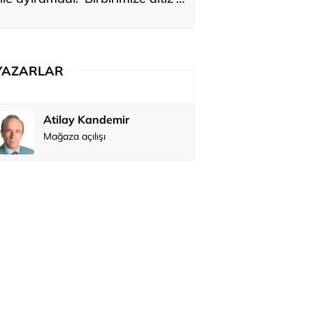
ediler: 'En büyük hayalimiz bu'
YAZARLAR
Atilay Kandemir
Özay Şendi
Mağaza açılışı
Abbas Güç
Zafer Şahi