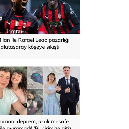
ilan ile Rafael Leao pazarlığı!
alatasaray köşeye sıkıştı
orona, deprem, uzak mesafe
ile ayıramadı! 'Birbirimize aitiz'