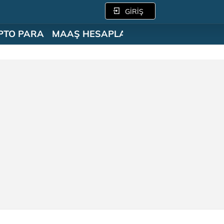
GİRİŞ
PTO PARA
MAAŞ HESAPLAMA
SÖZLÜK