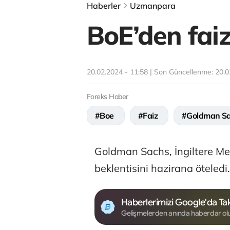
Haberler
Uzmanpara
BoE’den faiz
20.02.2024 - 11:58 | Son Güncellenme:
20.0
Foreks Haber
#Boe
#Faiz
#Goldman S
Goldman Sachs, İngiltere Mer
beklentisini hazirana öteledi.
Haberlerimizi Google'da Tak
Gelişmelerden anında haberdar ol