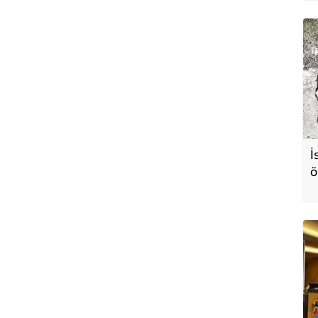
İ
ö
c