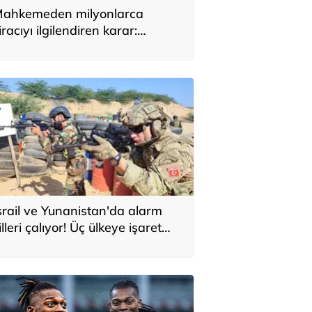
ahkemeden milyonlarca
iracıyı ilgilendiren karar:
YAP’taki tek hareket her şeyi
eğiştirdi
srail ve Yunanistan'da alarm
illeri çalıyor! Üç ülkeye işaret
ttiler: 'Türkiye'den yeni
avunma ekseni, ölümcül ittifak'