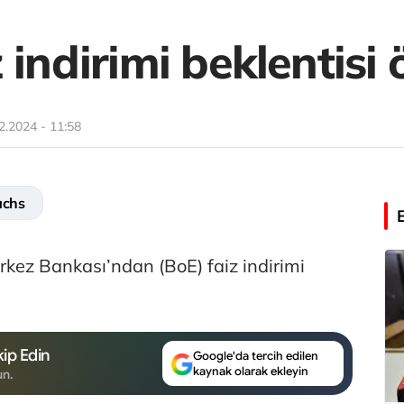
 indirimi beklentisi 
2.2024 - 11:58
achs
kez Bankası’ndan (BoE) faiz indirimi
ip Edin
Google'da tercih edilen
kaynak olarak ekleyin
un.