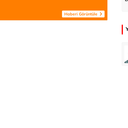
d
Haberi Görüntüle
emir
Özay Şendir
Türkiye’nin görünmez başarısı…
Abbas Güçlü
Tercih ve kayıt sıkıntılı geçiyor
Zafer Şahin
Faili meçhul cinayetler ülkesine veda