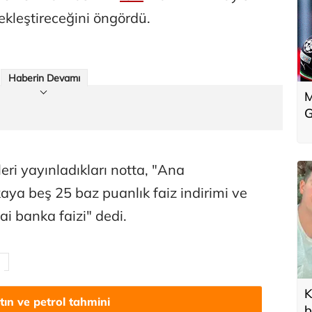
ekleştireceğini öngördü.
Haberin Devamı
M
G
i yayınladıkları notta, "Ana
aya beş 25 baz puanlık faiz indirimi ve
ai banka faizi" dedi.
K
ltın ve petrol tahmini
b