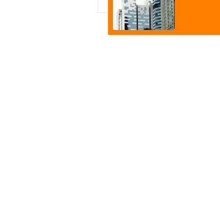
Atilay Kand
Mağaza açılışı