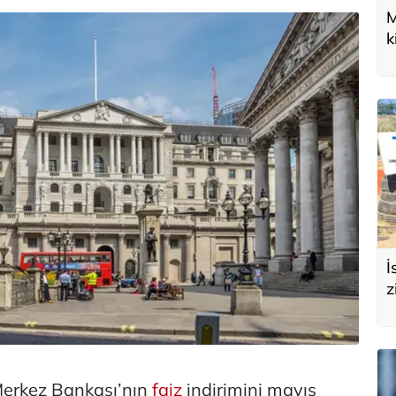
M
k
U
d
İ
z
e
s
 Merkez Bankası’nın
faiz
indirimini mayıs