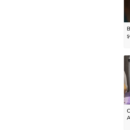
B
ş
d
C
A