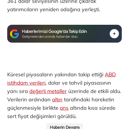
361 dolar seviyesinin üzerine çıkarak
yatırımcıların yeniden odağına yerleşti.
Haberlerimizi Google'da Takip Edin
Gelişmelerden anında haberdar olun.
Küresel piyasaların yakından takip ettiği
ABD
istihdam verileri
, dolar ve tahvil piyasasının
yanı sıra
değerli metaller
üzerinde de etkili oldu.
Verilerin ardından
altın
tarafındaki hareketin
güçlenmesiyle birlikte
ons
altında kısa sürede
sert fiyat değişimleri görüldü.
Haberin Devamı