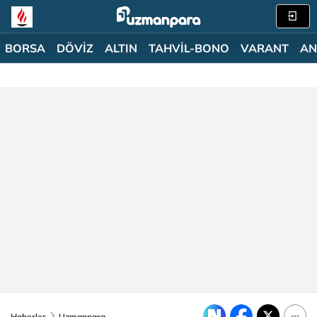
BORSA
DÖVİZ
ALTIN
TAHVİL-BONO
VARANT
AN
Haberler
Uzmanpara