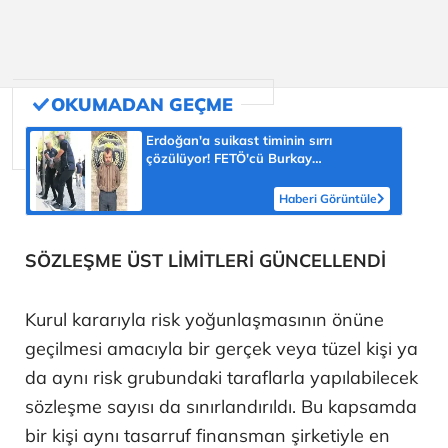
Erdoğan'a suikast timinin sırrı
çözülüyor! FETÖ'cü Burkay
Karatepe'nin itirafı ekipleri harekete
geçirdi
Haberi Görüntüle
SÖZLEŞME ÜST LİMİTLERİ GÜNCELLENDİ
Kurul kararıyla risk yoğunlaşmasının önüne
geçilmesi amacıyla bir gerçek veya tüzel kişi ya
da aynı risk grubundaki taraflarla yapılabilecek
sözleşme sayısı da sınırlandırıldı. Bu kapsamda
bir kişi aynı tasarruf finansman şirketiyle en