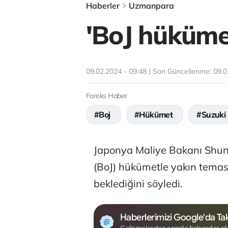
Haberler
Uzmanpara
'BoJ hüküme
09.02.2024 - 09:48 | Son Güncellenme:
09.0
Foreks Haber
#Boj
#Hükümet
#Suzuki
Japonya Maliye Bakanı Shuni
(BoJ) hükümetle yakın tema
beklediğini söyledi.
Haberlerimizi Google'da Tak
Gelişmelerden anında haberdar ol