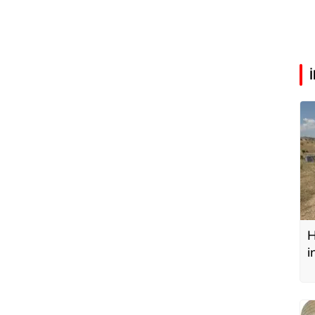
H
i
y