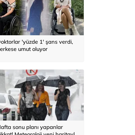
oktorlar 'yüzde 1' şans verdi,
erkese umut oluyor
afta sonu planı yapanlar
ikkat! Meteoroloji yeni haritayla