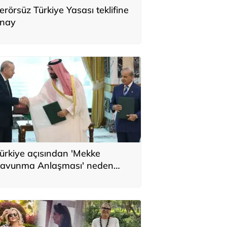
erörsüz Türkiye Yasası teklifine
nay
ürkiye açısından 'Mekke
avunma Anlaşması' neden
nemli? Üç ülkenin birbirini
amamlayan tarafı