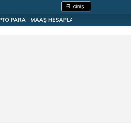
GİRİŞ
PTO PARA
MAAŞ HESAPLAMA
SÖZLÜK