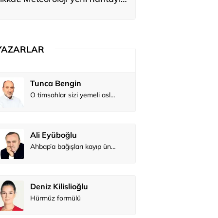
yardı
YAZARLAR
Tunca Bengin
O timsahlar sizi yemeli aslında!...
Ali Eyüboğlu
Ahbap’a bağışları kayıp ünlüler var
Deniz Kilislioğlu
Hürmüz formülü