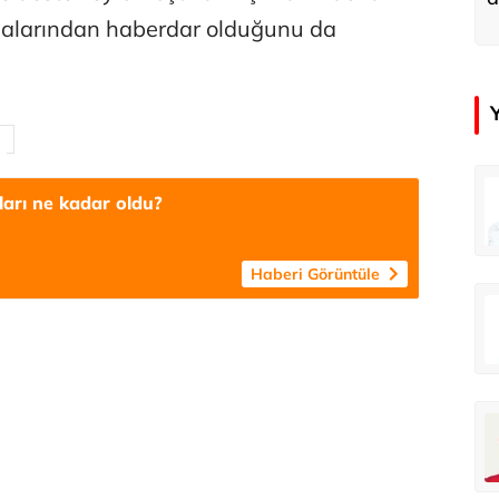
u
malarından haberdar olduğunu da
in
Tunca Bengin
tları ne kadar oldu?
O timsahlar sizi yemeli aslında!...
O timsahlar sizi yemeli aslında!...
Haberi Görüntüle
u
Ali Eyüboğlu
Ahbap’a bağışları kayıp ünlüler var
Ahbap’a bağışları kayıp ünlüler var
oğlu
Deniz Kilislioğlu
lü
Hürmüz formülü