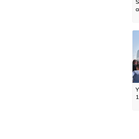
S
a
Y
1