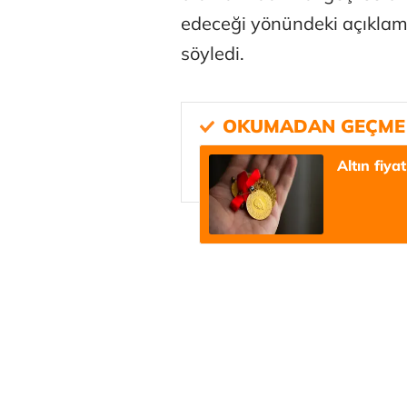
edeceği yönündeki açıkla
söyledi.
Tunca Beng
Altın fiya
Ali Eyüboğl
Deniz Kilisli
Hürmüz formü