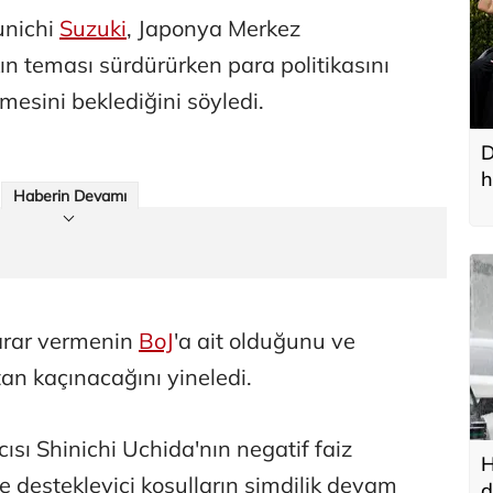
unichi
Suzuki
, Japonya Merkez
n teması sürdürürken para politikasını
mesini beklediğini söyledi.
D
h
Haberin Devamı
karar vermenin
BoJ
'a ait olduğunu ve
 kaçınacağını yineledi.
sı Shinichi Uchida'nın negatif faiz
H
e destekleyici koşulların şimdilik devam
d