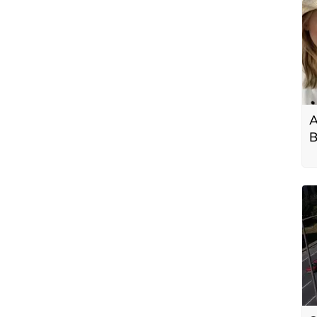
A
B
a