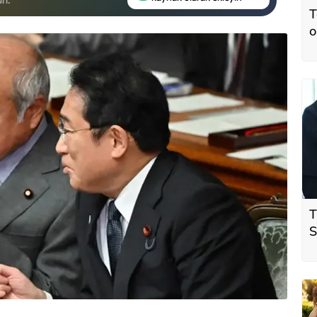
T
o
T
S
ö
t