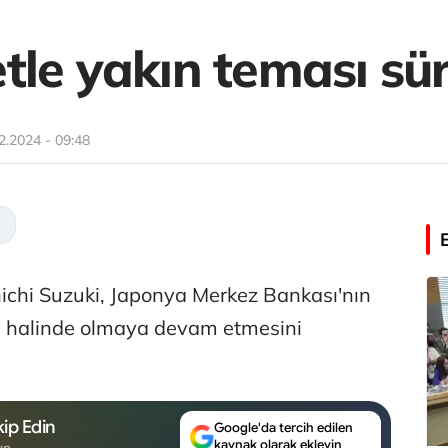
tle yakın teması sür
2.2024 - 09:48
chi Suzuki, Japonya Merkez Bankası'nın
s halinde olmaya devam etmesini
ip Edin
Google'da tercih edilen
kaynak olarak ekleyin
un.