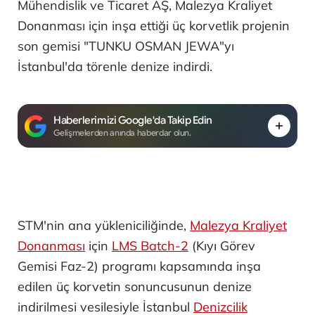
Mühendislik ve Ticaret AŞ, Malezya Kraliyet
Donanması için inşa ettiği üç korvetlik projenin
son gemisi "TUNKU OSMAN JEWA"yı
İstanbul'da törenle denize indirdi.
Haberlerimizi Google'da Takip Edin
Gelişmelerden anında haberdar olun.
STM'nin ana yükleniciliğinde,
Malezya Kraliyet
Donanması
için
LMS Batch-2
(Kıyı Görev
Gemisi Faz-2) programı kapsamında inşa
edilen üç korvetin sonuncusunun denize
indirilmesi vesilesiyle İstanbul
Denizcilik