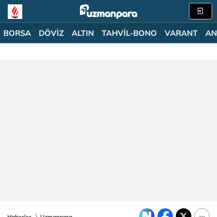
BORSA
DÖVİZ
ALTIN
TAHVİL-BONO
VARANT
AN
Haberler
Uzmanpara