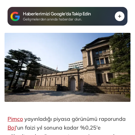
Haberlerimizi Google'da Takip Edin
Gelişmelerden anında haberdar olun.
Pimco
yayınladığı piyasa görünümü raporunda
BoJ
'un faizi yıl sonuna kadar %0,25'e