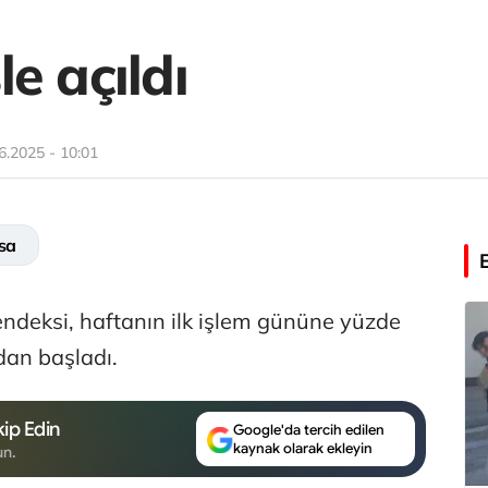
e açıldı
6.2025 - 10:01
sa
endeksi, haftanın ilk işlem gününe yüzde
dan başladı.
ip Edin
Google'da tercih edilen
kaynak olarak ekleyin
un.