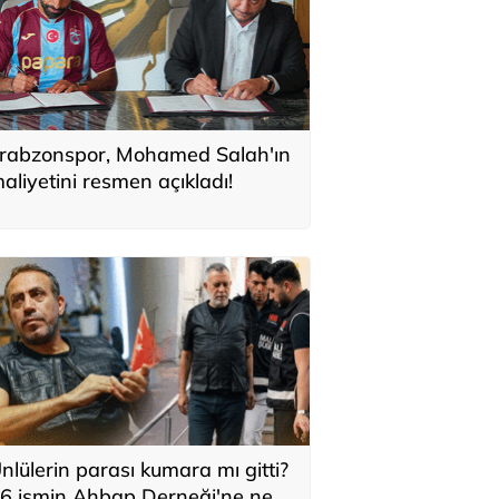
rabzonspor, Mohamed Salah'ın
aliyetini resmen açıkladı!
nlülerin parası kumara mı gitti?
6 ismin Ahbap Derneği'ne ne