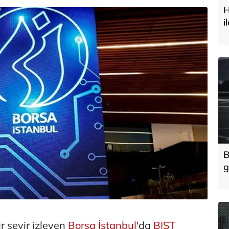
H
i
t
B
g
'
u
r seyir izleyen
Borsa İstanbul
'da
BIST