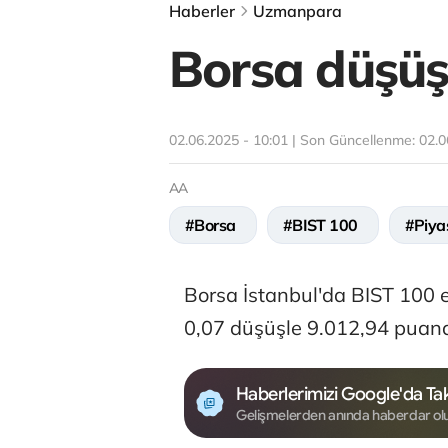
Haberler
Uzmanpara
Borsa düşüşl
02.06.2025 - 10:01 | Son Güncellenme:
02.0
AA
#Borsa
#BIST 100
#Piya
Borsa İstanbul'da BIST 100 
0,07 düşüşle 9.012,94 puan
Haberlerimizi Google'da Tak
Gelişmelerden anında haberdar ol