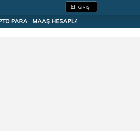
GİRİŞ
PTO PARA
MAAŞ HESAPLAMA
SÖZLÜK