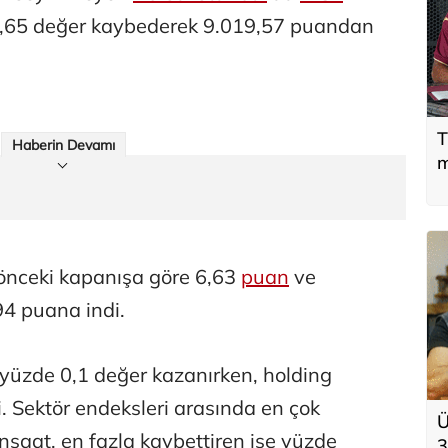
,65 değer kaybederek 9.019,57 puandan
T
Haberin Devamı
m
 önceki kapanışa göre 6,63
puan
ve
94 puana indi.
 yüzde 0,1 değer kazanırken, holding
. Sektör endeksleri arasında en çok
Ü
nşaat, en fazla kaybettiren ise yüzde
3