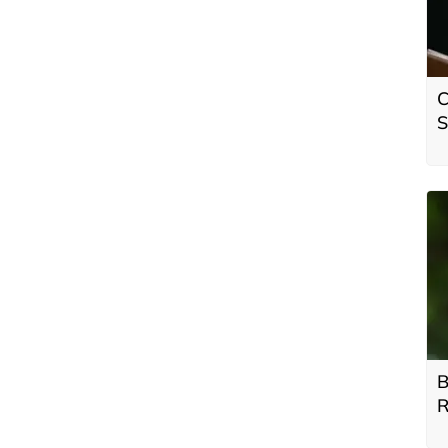
C
S
B
R