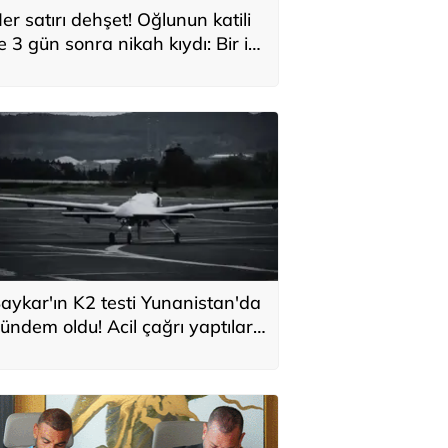
er satırı dehşet! Oğlunun katili
le 3 gün sonra nikah kıydı: Bir iki
ane vurdum, bayıldı
aykar'ın K2 testi Yunanistan'da
ündem oldu! Acil çağrı yaptılar...
Topraklarımızdaki hedeflere
laşabilir'