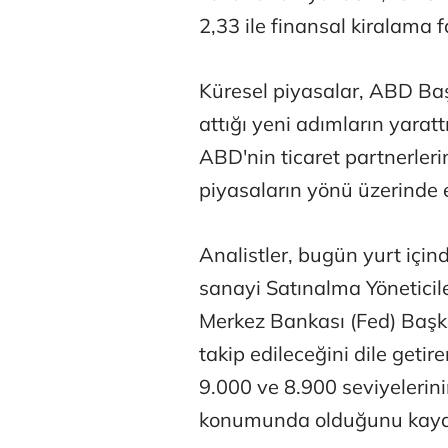
2,33 ile finansal kiralama f
Küresel piyasalar, ABD Baş
attığı yeni adımların yarattığ
ABD'nin ticaret partnerlerin
Osman Gen
piyasaların yönü üzerinde e
Analistler, bugün yurt için
Prof. Dr. M
sanayi Satınalma Yöneticile
Merkez Bankası (Fed) Başka
takip edileceğini dile geti
9.000 ve 8.900 seviyelerin
konumunda olduğunu kayde