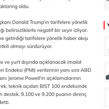
k
aktoring oldu.
kanı Donald Trump'ın tarifelere yönelik
ı belirsizliklerle negatif bir seyir izliyor.
e getirdiği tarifelere yönelik haber akışı
çer
Tunca Bengin
tkili olmayı sürdürüyor.
Futbol Federasyonu İzmirspor’u dinler mi?
MİT’den CIA’ye de mesaj...
de ve yurt dışında açıklanacak imalat
ahmut Özer
Hakkı Öcal
ri Endeksi (PMI) verilerinin yanı sıra ABD
İnsan-ı Kâmilden Erdemli Şehre: İslam Düşüncesinde Adalet-II
Amerika Avrupa’yı geri kazanabilir mi?
nı Jerome Powell'ın açıklamalarının
rerek, teknik açıdan BIST 100 endeksinde
Ali Eyüboğlu
in destek, 9.100 ve 9.200 puanın direnç
Aşk yok, ama suç itirafı var!
tti.