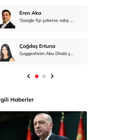
Eren Aka
Çağdaş Er
İlgili Haberler