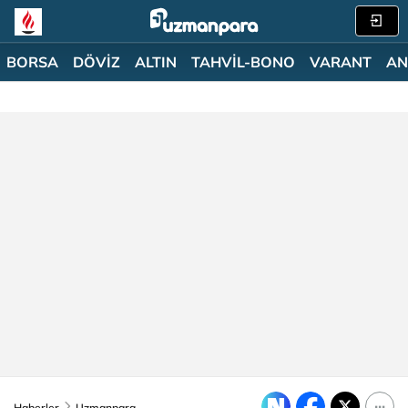
BORSA
DÖVİZ
ALTIN
TAHVİL-BONO
VARANT
AN
Haberler
Uzmanpara