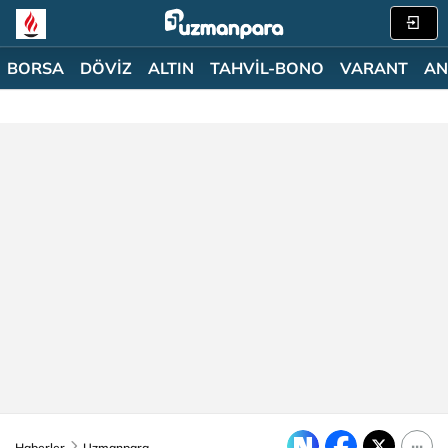
BORSA
DÖVİZ
ALTIN
TAHVİL-BONO
VARANT
AN
Haberler
Uzmanpara