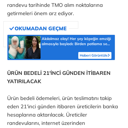
randevu tarihinde TMO alım noktalarına
getirmeleri önem arz ediyor.
Akılalmaz olay! Her şey köpeğin emziği
almasıyla başladı: Birden patlama sesi
sonra çığlığını duyduk
Haberi Görüntüle
ÜRÜN BEDELİ 21'İNCİ GÜNDEN İTİBAREN
YATIRILACAK
Ürün bedeli ödemeleri, ürün teslimatını takip
eden 21'inci günden itibaren üreticilerin banka
hesaplarına aktarılacak. Üreticiler
randevularını, internet üzerinden