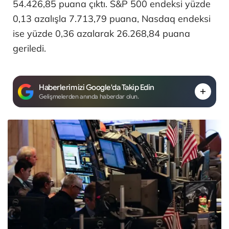
54.426,85 puana çıktı. S&P 500 endeksi yüzde
0,13 azalışla 7.713,79 puana, Nasdaq endeksi
ise yüzde 0,36 azalarak 26.268,84 puana
geriledi.
Haberlerimizi Google'da Takip Edin
Gelişmelerden anında haberdar olun.