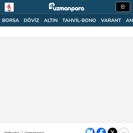
BORSA
DÖVİZ
ALTIN
TAHVİL-BONO
VARANT
AN
Haberler
Uzmanpara