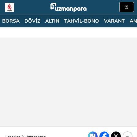
BORSA
DÖVİZ
ALTIN
TAHVİL-BONO
VARANT
AN
Haberler
Uzmanpara