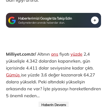
olan ilgiyi artırdı.
Haberlerimizi Google'da Takip Edin
Gelişmelerden anında haberdar olun.
Milliyet.com.tr/
Altının
ons
fiyatı
yüzde
2,4
yükselişle 4.342 dolardan kapanırken, gün
içerisinde 4.411 dolar seviyesine kadar çıktı.
Gümüş
ise yüzde 3,6 değer kazanarak 64,27
dolara yükseldi. Peki altındaki yükselişin
arkasında ne var? İşte piyasayı hareketlendiren
5 önemli neden...
Haberin Devamı