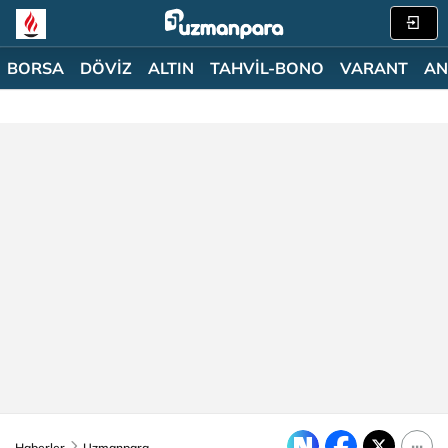
BORSA
DÖVİZ
ALTIN
TAHVİL-BONO
VARANT
AN
Haberler
Uzmanpara