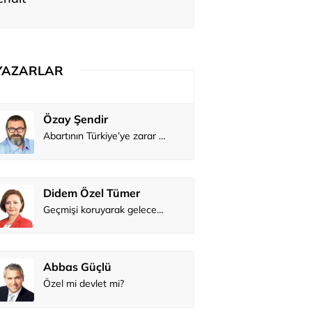
YAZARLAR
Güldener Sonumut
Belma Akç
Putin’den NATO’nun dayanışmasını sınama girişimi?
Mehmet Tez
Zeynep İş
İzlanda usulü elektronik müzik
Dilara Koçak
Osman Ge
Çocuk reyonundaki ürünler gerçekte ne kadar sağlıklı?