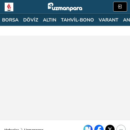
BORSA
DÖVİZ
ALTIN
TAHVİL-BONO
VARANT
AN
Haberler
Uzmanpara