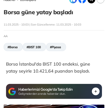
Borsa güne yatay başladı
11.03.2025 - 10:03 | Son Güncellenme:
11.03.2025 - 10:03
AA
#Borsa
#BIST 100
#Piyasa
Borsa İstanbul'da BIST 100 endeksi, güne
yatay seyirle 10.421,64 puandan başladı.
Haberlerimizi Google'da Takip Edin
Gelişmelerden anında haberdar olun.