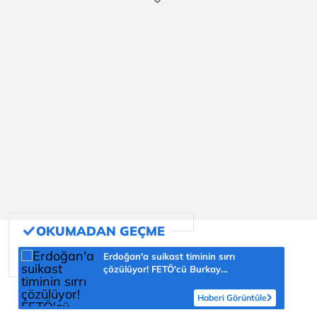
Erdoğan'a suikast timinin sırrı
çözülüyor! FETÖ'cü Burkay
Karatepe'nin itirafı ekipleri harekete
geçirdi
Haberi Görüntüle