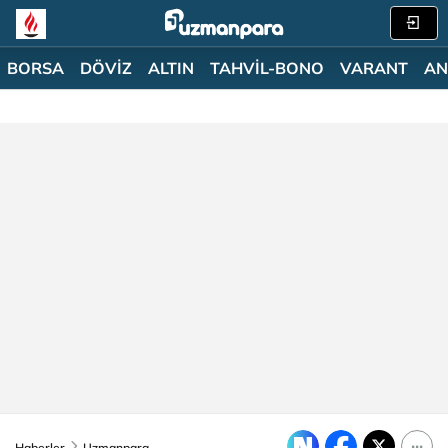
BORSA
DÖVİZ
ALTIN
TAHVİL-BONO
VARANT
AN
Haberler
Uzmanpara