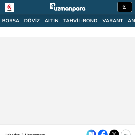
BORSA
DÖVİZ
ALTIN
TAHVİL-BONO
VARANT
AN
Haberler
Uzmanpara