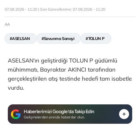
07.08.2026 - 11:20 | Son Güncellenme:
07.08.2026 - 11:20
AA
#ASELSAN
#Savunma Sanayi
#TOLUN P
ASELSAN'ın geliştirdiği TOLUN P güdümlü
mühimmatı, Bayraktar AKINCI tarafından
gerçekleştirilen atış testinde hedefi tam isabetle
vurdu.
Haberlerimizi Google'da Takip Edin
Gelişmelerden anında haberdar olun.