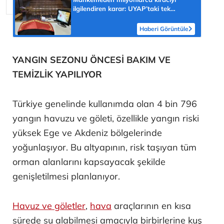
ilgilendiren karar: UYAP’taki tek
hareket her şeyi değiştirdi
Haberi Görüntüle
YANGIN SEZONU ÖNCESİ BAKIM VE
TEMİZLİK YAPILIYOR
Türkiye genelinde kullanımda olan 4 bin 796
yangın havuzu ve göleti, özellikle yangın riski
yüksek Ege ve Akdeniz bölgelerinde
yoğunlaşıyor. Bu altyapının, risk taşıyan tüm
orman alanlarını kapsayacak şekilde
genişletilmesi planlanıyor.
Havuz ve göletler
,
hava
araçlarının en kısa
sürede su alabilmesi amacıyla birbirlerine kuş