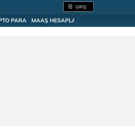
GİRİŞ
PTO PARA
MAAŞ HESAPLAMA
SÖZLÜK