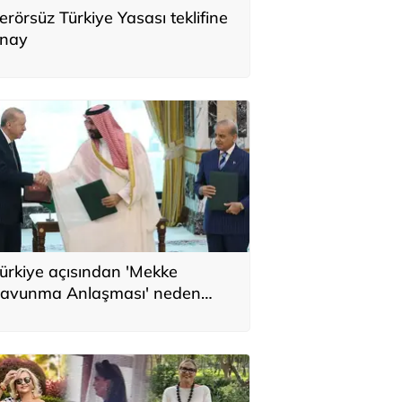
erörsüz Türkiye Yasası teklifine
nay
ürkiye açısından 'Mekke
avunma Anlaşması' neden
nemli? Üç ülkenin birbirini
amamlayan tarafı