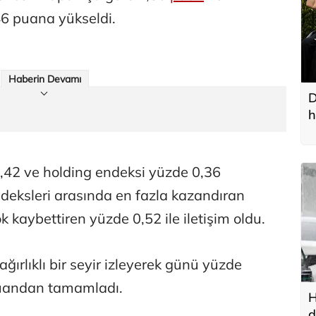
6 puana yükseldi.
Haberin Devamı
D
h
,42 ve holding endeksi yüzde 0,36
ndeksleri arasında en fazla kazandıran
k kaybettiren yüzde 0,52 ile iletişim oldu.
ğırlıklı bir seyir izleyerek günü yüzde
puandan tamamladı.
H
d