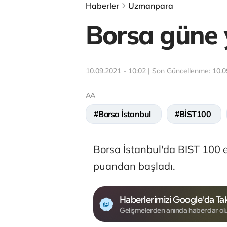
Haberler
Uzmanpara
Borsa güne y
10.09.2021 - 10:02 | Son Güncellenme:
10.0
AA
#Borsa İstanbul
#BİST100
Borsa İstanbul'da BIST 100 
puandan başladı.
Haberlerimizi Google'da Tak
Gelişmelerden anında haberdar ol