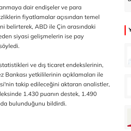
u
lanmaya dair endişeler ve para
sizliklerin fiyatlamalar açısından temel
i belirterek, ABD ile Çin arasındaki
 eden siyasi gelişmelerin ise pay
söyledi.
in
Tunca Bengin
O timsahlar sizi yemeli aslında!...
O timsahlar sizi yemeli aslında!...
tatistikleri ve dış ticaret endekslerinin,
 Bankası yetkililerinin açıklamaları ile
u
Ali Eyüboğlu
i'nin takip edileceğini aktaran analistler,
Ahbap’a bağışları kayıp ünlüler var
Ahbap’a bağışları kayıp ünlüler var
deksinde 1.430 puanın destek, 1.490
da bulunduğunu bildirdi.
oğlu
Deniz Kilislioğlu
lü
Hürmüz formülü