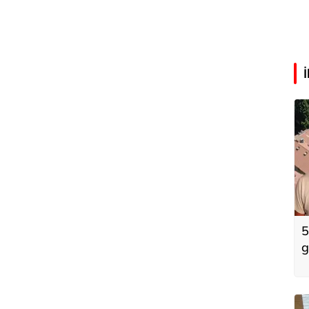
5
g
k