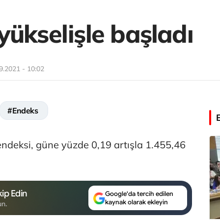
ükselişle başladı
9.2021 - 10:02
#Endeks
endeksi, güne yüzde 0,19 artışla 1.455,46
ip Edin
Google'da tercih edilen
kaynak olarak ekleyin
un.