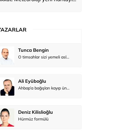
yardı
YAZARLAR
Tunca Bengin
O timsahlar sizi yemeli aslında!...
Ali Eyüboğlu
Ahbap’a bağışları kayıp ünlüler var
Deniz Kilislioğlu
Hürmüz formülü