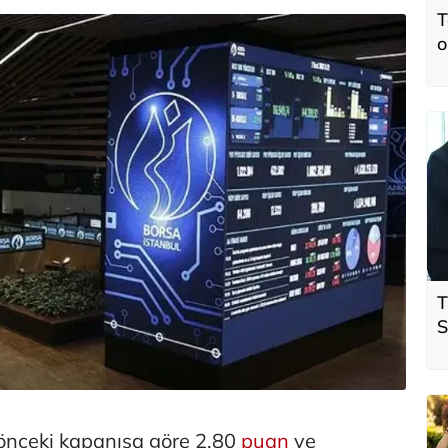
T
o
T
S
ö
t
 önceki kapanışa göre 2,80
puan
ve