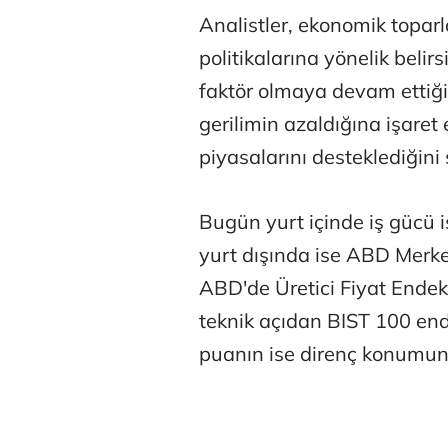
Analistler, ekonomik topar
politikalarına yönelik belir
faktör olmaya devam ettiğin
gerilimin azaldığına işaret
piyasalarını desteklediğini 
Tunca Beng
Bugün yurt içinde iş gücü is
yurt dışında ise ABD Merkez
Ali Eyüboğl
ABD'de Üretici Fiyat Endeks
teknik açıdan BIST 100 en
puanın ise direnç konumun
Deniz Kilisli
Hürmüz formü