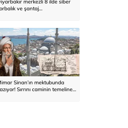
iyarbakır merkezli 8 ilde siber
orbalık ve şantaj
perasyonunda 2 zanlı
utuklandı
imar Sinan’ın mektubunda
azıyor! Sırrını caminin temeline
i sakladı: 'Kıyamete kadar
ıkılmaz'