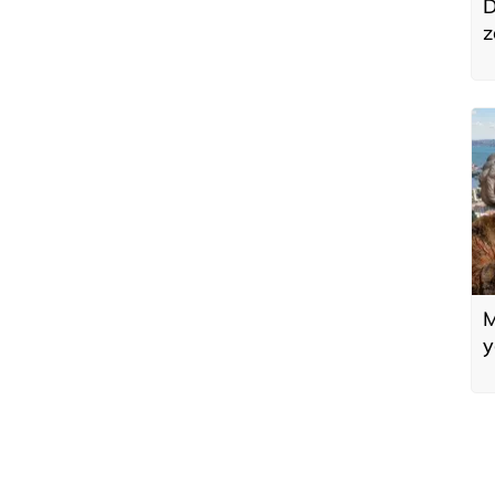
D
z
o
t
M
y
m
y