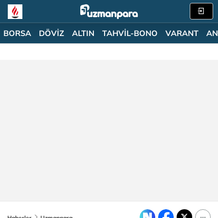
BORSA
DÖVİZ
ALTIN
TAHVİL-BONO
VARANT
AN
Haberler
Uzmanpara