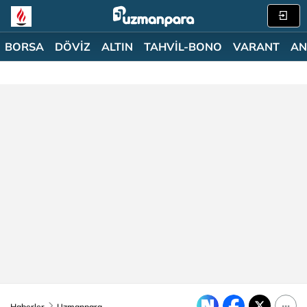
BORSA
DÖVİZ
ALTIN
TAHVİL-BONO
VARANT
AN
Haberler
Uzmanpara