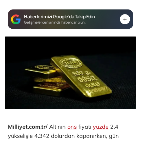
Haberlerimizi Google'da Takip Edin
Gelişmelerden anında haberdar olun.
Milliyet.com.tr/
Altının
ons
fiyatı
yüzde
2,4
yükselişle 4.342 dolardan kapanırken, gün