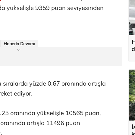
da yükselişle 9359 puan seviyesinden
H
Haberin Devamı
d
u
 sıralarda yüzde 0.67 oranında artışla
eket ediyor.
.25 oranında yükselişle 10565 puan,
 oranında artışla 11496 puan
İ
r.
i