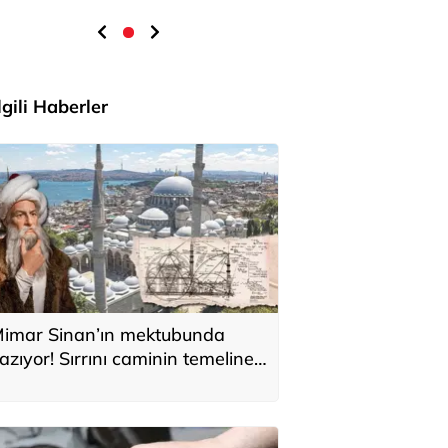
İlgili Haberler
imar Sinan’ın mektubunda
azıyor! Sırrını caminin temeline
i sakladı: 'Kıyamete kadar
ıkılmaz'