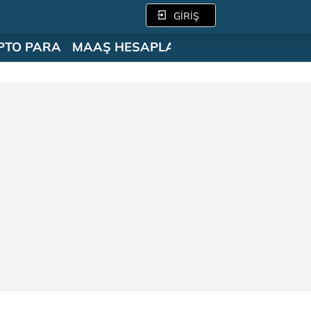
GİRİŞ
PTO PARA
MAAŞ HESAPLAMA
SÖZLÜK