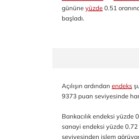
gününe
yüzde
0.51 oranın
başladı.
Açılışın ardından
endeks
şu
9373 puan seviyesinde har
Bankacılık endeksi yüzde 0
sanayi endeksi yüzde 0.72
seviyesinden işlem görüyo