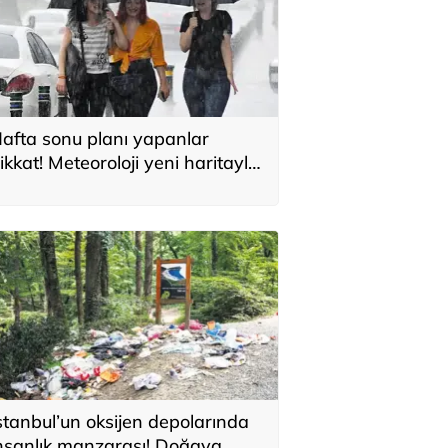
afta sonu planı yapanlar
ikkat! Meteoroloji yeni haritayla
yardı
stanbul’un oksijen depolarında
nsanlık manzarası! Doğaya