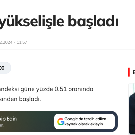
ükselişle başladı
2.2024 - 11:57
00
endeksi güne yüzde 0.51 oranında
sinden başladı.
ip Edin
Google'da tercih edilen
kaynak olarak ekleyin
un.