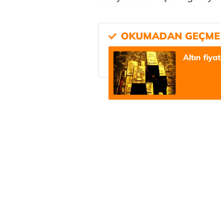
Altın fiy
Tunca Beng
Ali Eyüboğl
Deniz Kilisli
Hürmüz formü