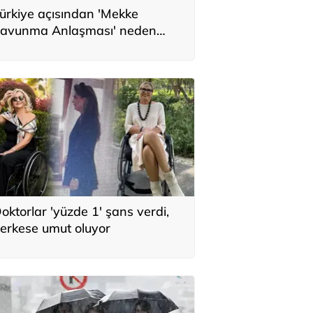
ürkiye açısından 'Mekke
avunma Anlaşması' neden
nemli? Üç ülkenin birbirini
amamlayan tarafı
oktorlar 'yüzde 1' şans verdi,
erkese umut oluyor