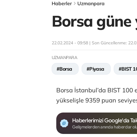
Haberler
Uzmanpara
Borsa güne y
22.02.2024 - 09:58 | Son Güncellenme:
22.0
UZMANPARA
#Borsa
#Piyasa
#BIST 1
Borsa İstanbul’da BIST 100 
yükselişle 9359 puan seviye
Haberlerimizi Google'da Tak
Gelişmelerden anında haberdar ol