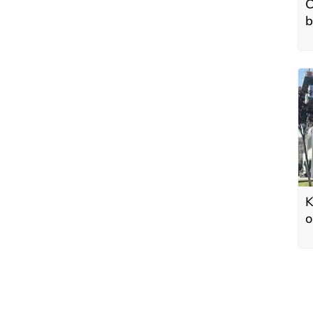
C
b
K
o