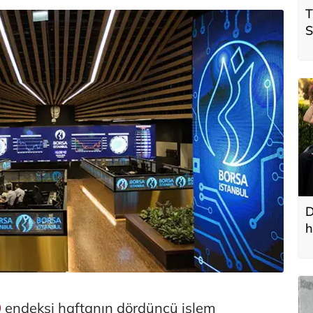
T
S
ö
t
D
h
0
endeksi haftanın dördüncü işlem