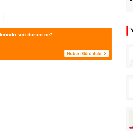
b
atlarında son durum ne?
in
Tunca Bengin
Haberi Görüntüle
O timsahlar sizi yemeli aslında!...
O timsahlar sizi yemeli aslında!...
u
Ali Eyüboğlu
Ahbap’a bağışları kayıp ünlüler var
Ahbap’a bağışları kayıp ünlüler var
oğlu
Deniz Kilislioğlu
lü
Hürmüz formülü