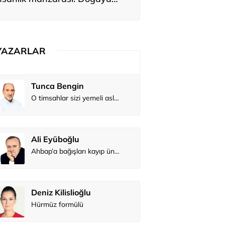
ırakılan utanç
YAZARLAR
Tunca Bengin
O timsahlar sizi yemeli aslında!...
Ali Eyüboğlu
Ahbap’a bağışları kayıp ünlüler var
Deniz Kilislioğlu
Hürmüz formülü