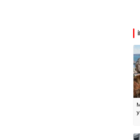
M
y
m
y