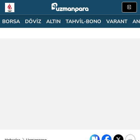
BORSA
DÖVİZ
ALTIN
TAHVİL-BONO
VARANT
AN
Haberler
Uzmanpara