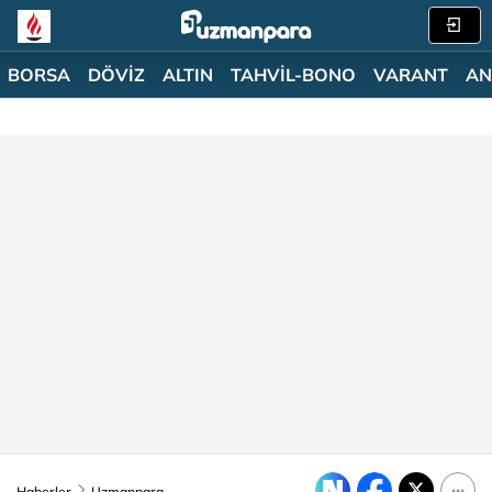
BORSA
DÖVİZ
ALTIN
TAHVİL-BONO
VARANT
AN
Haberler
Uzmanpara